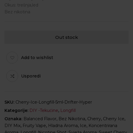
Okus: trešnja,led
Bez nikotina
Out stock
Add to wishlist
Usporedi
SKU:
Cherry-Ice-Longfill-5ml-Drifter-Hyper
Kategorije:
DIY -Tekućine
,
Longfill
Oznaka:
Balanced Flavor
,
Bez Nikotina
,
Cherry
,
Cherry Ice
,
DIY Mix
,
Fruity Vape
,
Hladna Aroma
,
Ice
,
Koncentrirana
Aroma
,
Longfill
,
Nicotine Shot
,
Svježa Aroma
,
Sweet Cherry
,