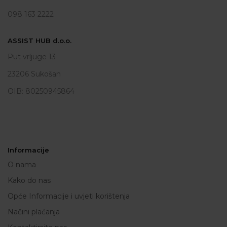
098 163 2222
ASSIST HUB d.o.o.
Put vrljuge 13
23206 Sukošan
OIB: 80250945864
Informacije
O nama
Kako do nas
Opće Informacije i uvjeti korištenja
Načini plaćanja