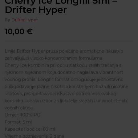
Cherry Ice Longfill 5ml –
Drifter Hyper
By
Drifter Hyper
10,00
€
Linija Drifter Hyper pruža pojačano aromatično iskustvo
zahvaljujući visoko koncentriranim formulama
Cherry Ice kombinira prirodnu slatkoću zrelih trešanja s
nježnom svježinom koja dodatno naglašava vibrantnost
voćnog profila. Longfill format omogućuje jednostavno
prilagođavanje razine nikotina korištenjem baza ili nicotine
shotova, prilagođavajući iskustvo potrebama svakog
korisnika. Idealan izbor za ljubitelje svježih i uravnoteženih
voćnih okusa.
Omjer: 100% PG
Format: 5 ml
Kapacitet bočice: 60 ml
Vrijeme dozrijevanja: 2 dana