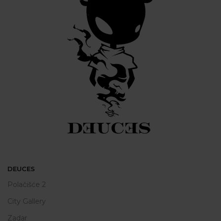
DEUCES
Polačišće 2
City Gallery
Zadar