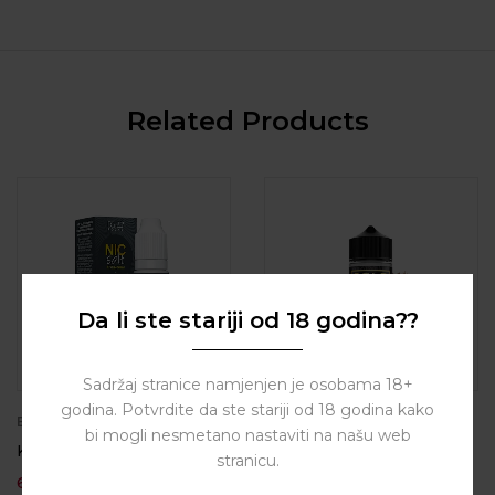
Related Products
Da li ste stariji od 18 godina??
Sadržaj stranice namjenjen je osobama 18+
godina. Potvrdite da ste stariji od 18 godina kako
BY
KTS
BY
INFAMOUS
bi mogli nesmetano nastaviti na našu web
KTS Line Yellow
Infamous Master Blend –
stranicu.
Original MZ
6,00
€