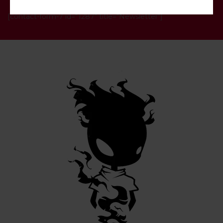
[contact-form-7 id="1287" title="Newsletter"]