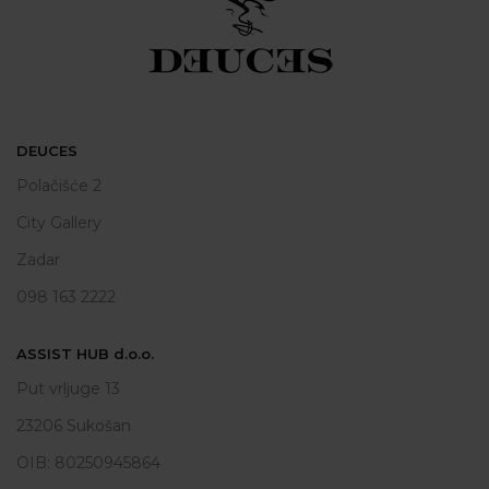
DEUCES
Polačišće 2
City Gallery
Zadar
098 163 2222
ASSIST HUB d.o.o.
Put vrljuge 13
23206 Sukošan
OIB: 80250945864