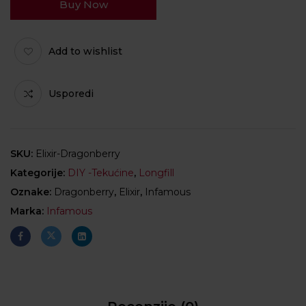
Buy Now
Add to wishlist
Usporedi
SKU:
Elixir-Dragonberry
Kategorije:
DIY -Tekućine
,
Longfill
Oznake:
Dragonberry
,
Elixir
,
Infamous
Marka:
Infamous