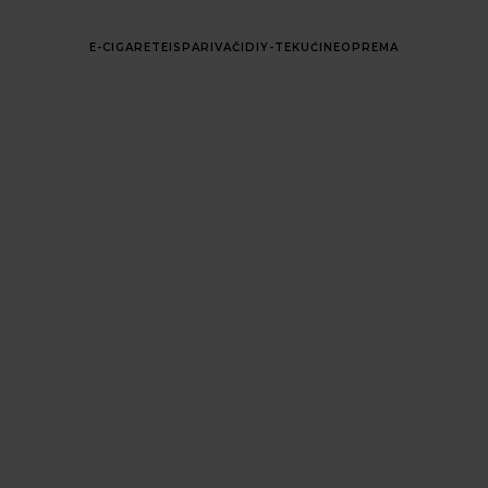
E-CIGARETE
ISPARIVAČI
DIY-TEKUĆINE
OPREMA