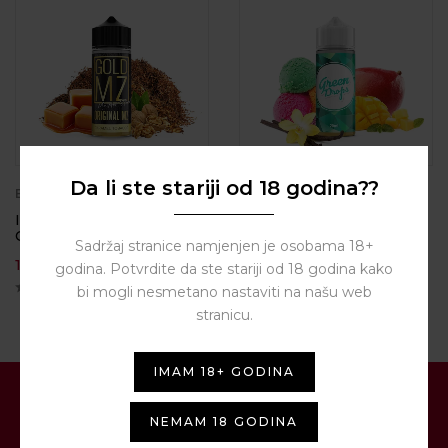
Da li ste stariji od 18 godina??
BY
INFAMOUS
BY
INFAMOUS
Infamous Master Blend –
Infamous – Green Drops
Original MZ
20ML
Sadržaj stranice namjenjen je osobama 18+
17,00
€
15,00
€
godina. Potvrdite da ste stariji od 18 godina kako
bi mogli nesmetano nastaviti na našu web
stranicu.
IMAM 18+ GODINA
PRIJAVITE SE NA NAŠ
NEMAM 18 GODINA
NEWSLETTER