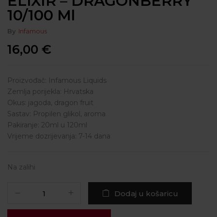
ELIXIR – DRAGONBERRY
10/100 Ml
By
Infamous
16,00
€
Proizvođač: Infamous Liquids
Zemlja porijekla: Hrvatska
Okus: jagoda, dragon fruit
Sastav: Propilen glikol, aroma
Pakiranje: 20ml u 120ml
Vrijeme dozrijevanja: 7-14 dana
Na zalihi
Dodaj u košaricu