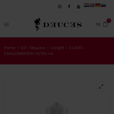
0
Home
DIY -Tekućine
Longfill
ELIXIR –
DRAGONBERRY 10/100 ml