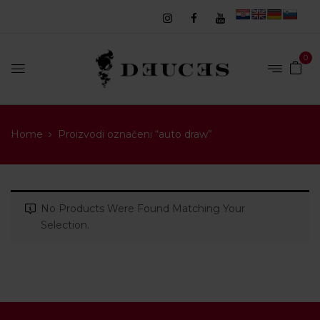
0
Home
Proizvodi označeni “auto draw”
No Products Were Found Matching Your
Selection.