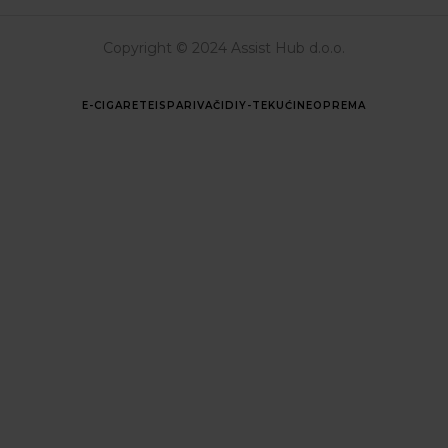
Copyright © 2024 Assist Hub d.o.o.
E-CIGARETE
ISPARIVAČI
DIY-TEKUĆINE
OPREMA