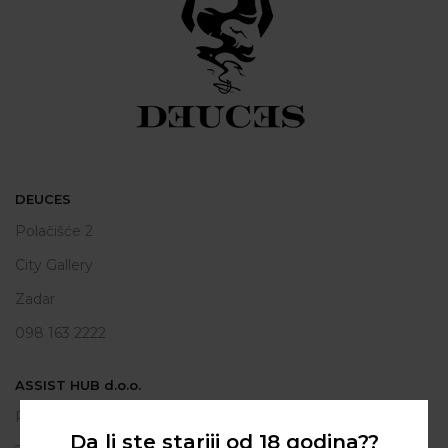
DEUCES
Polačišće 2
City Gallery
Zadar
098 163 2222
ASSIST HUB d.o.o.
Put vrljuge 13
Da li ste stariji od 18 godina??