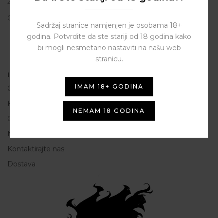
23206 Sukošan
OIB: 80250945864
Sadržaj stranice namjenjen je osobama 18+
godina. Potvrdite da ste stariji od 18 godina kako
bi mogli nesmetano nastaviti na našu web
stranicu.
Informacije
IMAM 18+ GODINA
O nama
Kako do nas
NEMAM 18 GODINA
Opće Informacije i uvjeti korištenja
Načini plaćanja
Kontaktirajte nas
Dostava