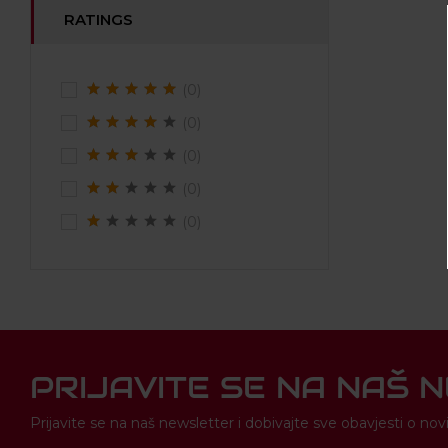
RATINGS
(0)
(0)
(0)
(0)
(0)
PRIJAVITE SE NA NAŠ 
Prijavite se na naš newsletter i dobivajte sve obavjesti o 