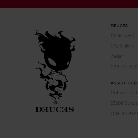
DEUCES
Polačišće 2
City Gallery
Zadar
098 163 222
ASSIST HUB d
Put vrljuge 1
23206 Sukoš
OIB: 80250