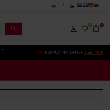
0
0
O
BESPLATNA dostava
iznad 45 €