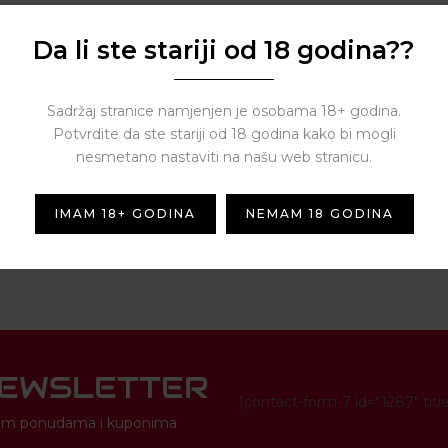
Da li ste stariji od 18 godina??
Sadržaj stranice namjenjen je osobama 18+ godina.
Potvrdite da ste stariji od 18 godina kako bi mogli
nesmetano nastaviti na našu web stranicu.
IMAM 18+ GODINA
NEMAM 18 GODINA
NEWSLETTER
[contact-form-7 id="1287" titl
novim ponudama i kuponima