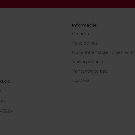
Informacije
O nama
Kako do nas
Opće Informacije i uvjeti koriš
Načini plaćanja
2
Kontaktirajte nas
Dostava
.o.o.
3
an
945864