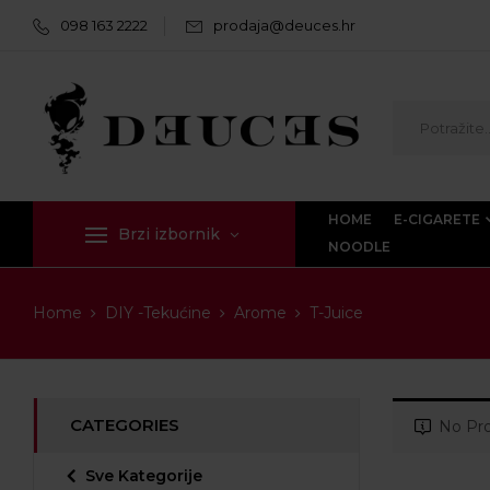
098 163 2222
prodaja@deuces.hr
HOME
E-CIGARETE
Brzi izbornik
NOODLE
Home
DIY -Tekućine
Arome
T-Juice
CATEGORIES
No Pro
Sve Kategorije