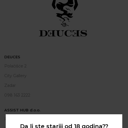
DEUCES
Polačišće 2
City Gallery
Zadar
098 163 2222
ASSIST HUB d.o.o.
Put vrljuge 13
Da li ste stariji od 18 godina??