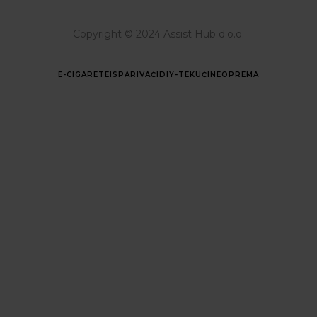
Copyright © 2024 Assist Hub d.o.o.
E-CIGARETE
ISPARIVAČI
DIY-TEKUĆINE
OPREMA