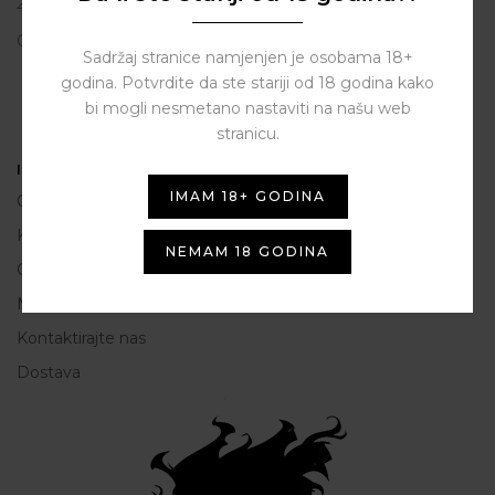
23206 Sukošan
OIB: 80250945864
Sadržaj stranice namjenjen je osobama 18+
godina. Potvrdite da ste stariji od 18 godina kako
bi mogli nesmetano nastaviti na našu web
stranicu.
Informacije
IMAM 18+ GODINA
O nama
Kako do nas
NEMAM 18 GODINA
Opće Informacije i uvjeti korištenja
Načini plaćanja
Kontaktirajte nas
Dostava