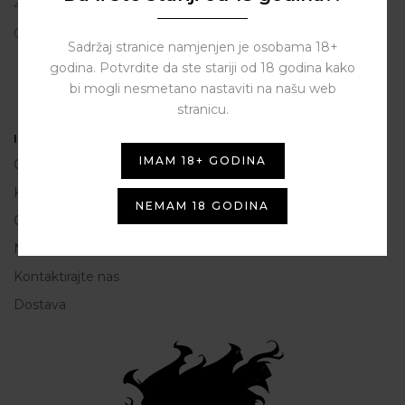
23206 Sukošan
OIB: 80250945864
Sadržaj stranice namjenjen je osobama 18+
godina. Potvrdite da ste stariji od 18 godina kako
bi mogli nesmetano nastaviti na našu web
stranicu.
Informacije
IMAM 18+ GODINA
O nama
Kako do nas
NEMAM 18 GODINA
Opće Informacije i uvjeti korištenja
Načini plaćanja
Kontaktirajte nas
Dostava