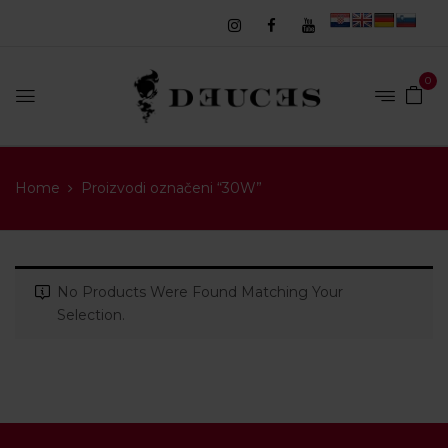
0
Home
Proizvodi označeni “30W”
No Products Were Found Matching Your
Selection.