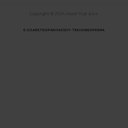
Copyright © 2024 Assist Hub d.o.o.
E-CIGARETE
ISPARIVAČI
DIY-TEKUĆINE
OPREMA