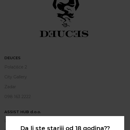
DEUCES
Polačišće 2
City Gallery
Zadar
098 163 2222
ASSIST HUB d.o.o.
Put vrljuge 13
Da li ste stariji od 18 godina??