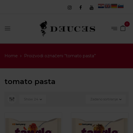
0
Home
Proizvodi označeni “tomato pasta”
tomato pasta
Show
24
Zadano sortiranje