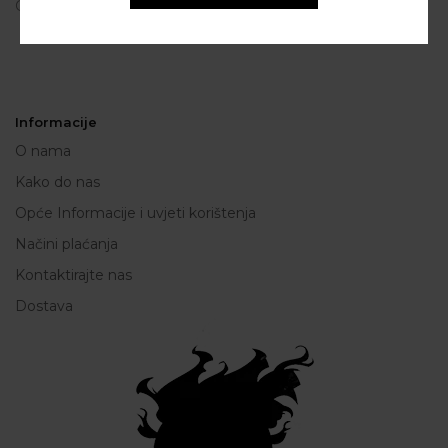
OIB: 80250945864
Informacije
O nama
Kako do nas
Opće Informacije i uvjeti korištenja
Načini plaćanja
Kontaktirajte nas
Dostava