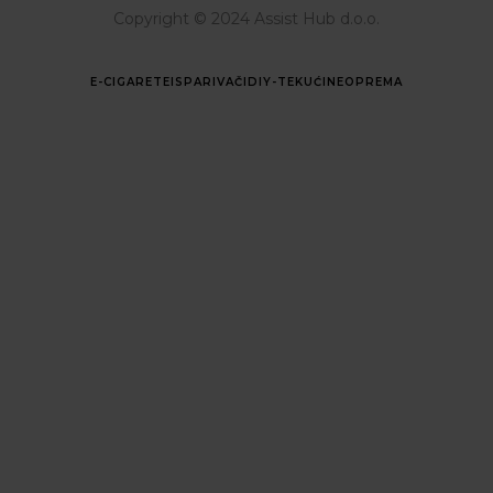
Copyright © 2024 Assist Hub d.o.o.
E-CIGARETE
ISPARIVAČI
DIY-TEKUĆINE
OPREMA