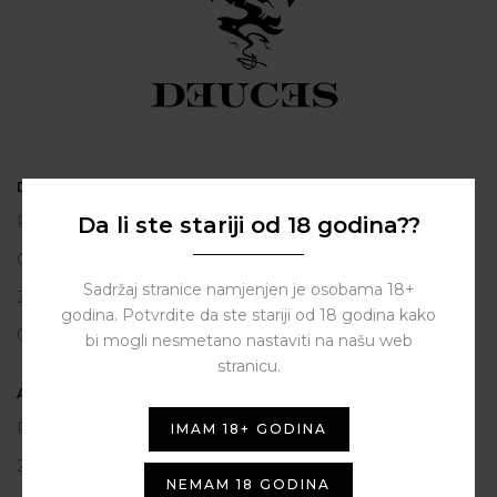
DEUCES
Da li ste stariji od 18 godina??
Polačišće 2
City Gallery
Sadržaj stranice namjenjen je osobama 18+
Zadar
godina. Potvrdite da ste stariji od 18 godina kako
098 163 2222
bi mogli nesmetano nastaviti na našu web
stranicu.
ASSIST HUB d.o.o.
Put vrljuge 13
IMAM 18+ GODINA
23206 Sukošan
NEMAM 18 GODINA