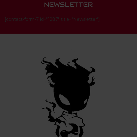
NEWSLETTER
[contact-form-7 id="1287" title="Newsletter"]