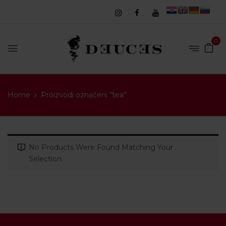
0
Home
Proizvodi označeni “tea”
No Products Were Found Matching Your
Selection.