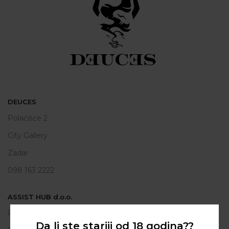
DEUCES
Polačišće 2
City Gallery
Zadar
098 163 2222
ASSIST HUB d.o.o.
Put vrljuge 13
Da li ste stariji od 18 godina??