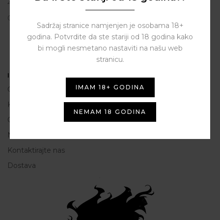
23206 Sukošan
OIB: 80250945864
Sadržaj stranice namjenjen je osobama 18+
godina. Potvrdite da ste stariji od 18 godina kako
bi mogli nesmetano nastaviti na našu web
stranicu.
Informacije
IMAM 18+ GODINA
O nama
Kako do nas
NEMAM 18 GODINA
Opće Informacije i uvjeti korištenja
Načini plaćanja
Kontaktirajte nas
Dostava