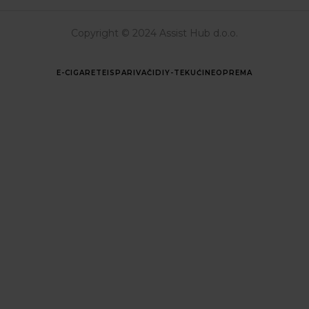
Copyright © 2024 Assist Hub d.o.o.
E-CIGARETE
ISPARIVAČI
DIY-TEKUĆINE
OPREMA