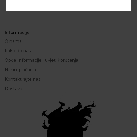
Informacije
O nama
Kako do nas
Opće Informacije i uvjeti korištenja
Načini plaćanja
Kontaktirajte nas
Dostava