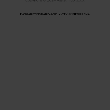
Copyright © 2024 Assist Hub d.o.o.
E-CIGARETE
ISPARIVAČI
DIY-TEKUĆINE
OPREMA