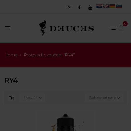
0
Home
Proizvodi označeni “RY4”
RY4
Show
24
Zadano sortiranje