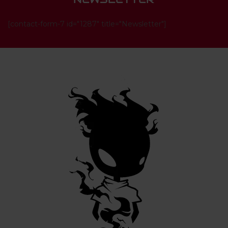
[contact-form-7 id="1287" title="Newsletter"]