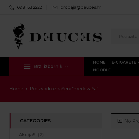
098 163 2222
prodaja@deuces.hr
HOME
E-CIGARETE
Brzi izbornik
NOODLE
Home
Proizvodi označeni “medovača”
CATEGORIES
No Pro
Akcija!!!
(2)