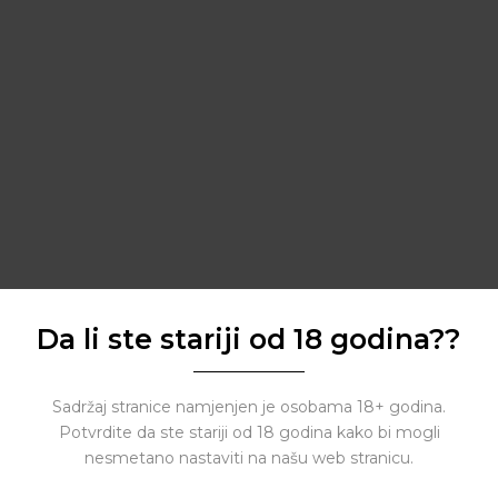
Da li ste stariji od 18 godina??
Sadržaj stranice namjenjen je osobama 18+ godina.
Potvrdite da ste stariji od 18 godina kako bi mogli
nesmetano nastaviti na našu web stranicu.