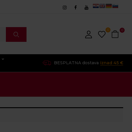
0
0
O
BESPLATNA dostava
iznad 45 €