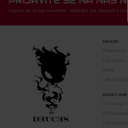
PRIJAVITE SE NA NAŠ 
Prijavite se na naš newsletter i dobivajte sve obavjesti o 
DEUCES
Polačišće 2
City Gallery
Zadar
098 163 222
ASSIST HUB d
Put vrljuge 1
23206 Sukoš
OIB: 80250