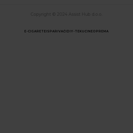
Copyright © 2024 Assist Hub d.o.o.
E-CIGARETE
ISPARIVAČI
DIY-TEKUĆINE
OPREMA