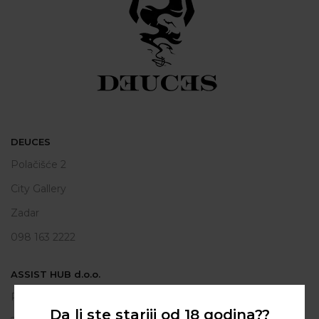
DEUCES
Polačišće 2
City Gallery
Zadar
098 163 2222
ASSIST HUB d.o.o.
Put vrljuge 13
Da li ste stariji od 18 godina??