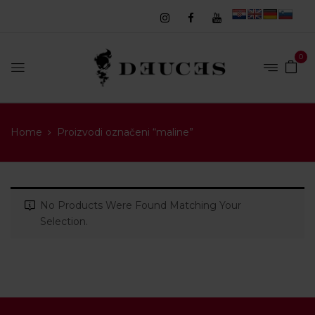
0
Home
Proizvodi označeni “maline”
No Products Were Found Matching Your
Selection.