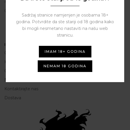
23206 Sukošan
OIB: 80250945864
Sadržaj stranice namjenjen je osobama 18+
godina. Potvrdite da ste stariji od 18 godina kako
bi mogli nesmetano nastaviti na našu web
stranicu.
Informacije
IMAM 18+ GODINA
O nama
Kako do nas
NEMAM 18 GODINA
Opće Informacije i uvjeti korištenja
Načini plaćanja
Kontaktirajte nas
Dostava