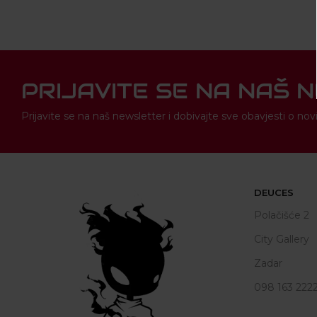
PRIJAVITE SE NA NAŠ 
Prijavite se na naš newsletter i dobivajte sve obavjesti o 
DEUCES
Polačišće 2
City Gallery
Zadar
098 163 222