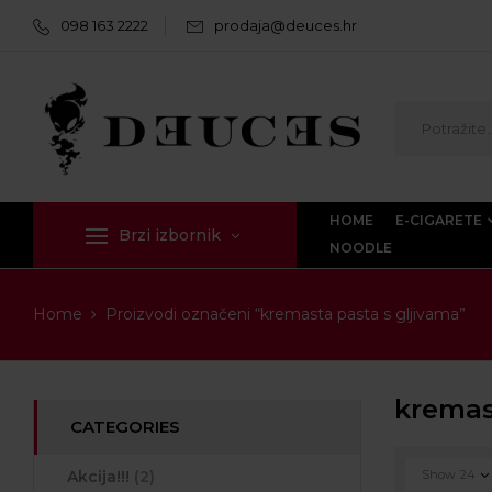
098 163 2222
prodaja@deuces.hr
HOME
E-CIGARETE
Brzi izbornik
NOODLE
Home
Proizvodi označeni “kremasta pasta s gljivama”
kremas
CATEGORIES
Akcija!!!
(2)
Show
24