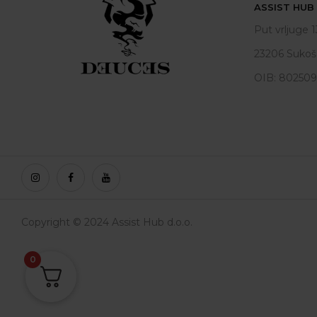
ASSIST HUB d
Put vrljuge 1
23206 Sukoš
OIB: 80250
Copyright © 2024 Assist Hub d.o.o.
0