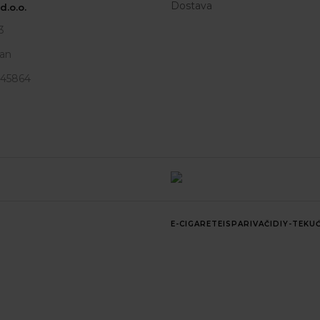
Dostava
.o.o.
3
an
945864
E-CIGARETE
ISPARIVAČI
DIY-TEKUĆ