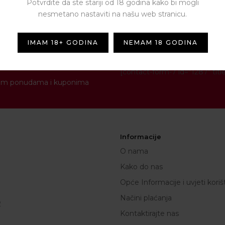
Potvrdite da ste stariji od 18 godina kako bi mogli
nesmetano nastaviti na našu web stranicu.
IMAM 18+ GODINA
NEMAM 18 GODINA
NEWSLETTER
[contact-form-7 id="1287" titl
novim ponudama i kuponima
Informacije
O nama
Kako do nas
Opće Informacije i uvjeti koriš
Načini plaćanja
2
Kontaktirajte nas