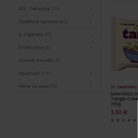
DIY -Tekućine
(111)
Dodatna oprema
(83)
E-Cigarete
(15)
E-tekućine
(2)
Instant noodle
(9)
Isparivači
(27)
Mirisi za auto
(15)
BY
SAMYANG
SAMYANG In
Tangle Cre
105g
3,50
€