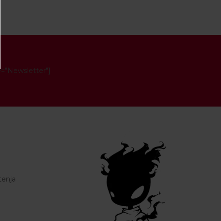
e="Newsletter"]
tenja