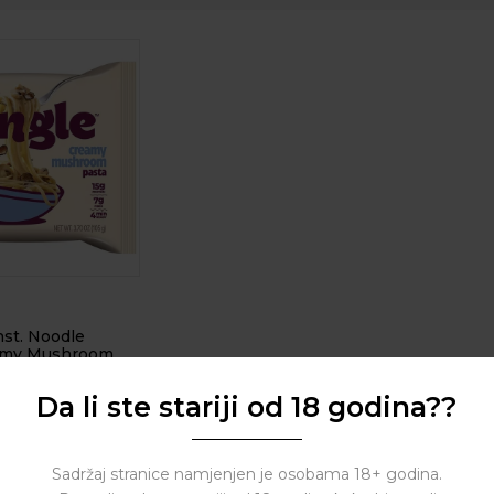
st. Noodle
amy Mushroom
Da li ste stariji od 18 godina??
( 0 reviews )
Sadržaj stranice namjenjen je osobama 18+ godina.