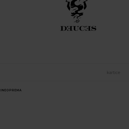
INE
OPREMA