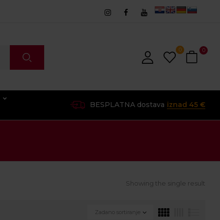
0
0
O
BESPLATNA dostava
iznad 45 €
Showing the single result
Zadano sortiranje