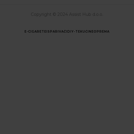
Copyright © 2024 Assist Hub d.o.o.
E-CIGARETE
ISPARIVAČI
DIY-TEKUĆINE
OPREMA