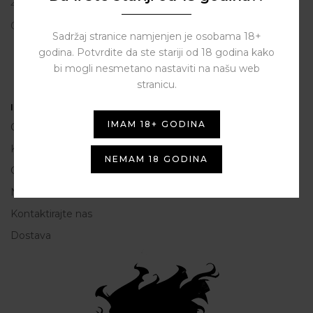
23206 Sukošan
OIB: 80250945864
Sadržaj stranice namjenjen je osobama 18+
godina. Potvrdite da ste stariji od 18 godina kako
bi mogli nesmetano nastaviti na našu web
stranicu.
Informacije
IMAM 18+ GODINA
O nama
Kako do nas
NEMAM 18 GODINA
Opće Informacije i uvjeti korištenja
Načini plaćanja
Kontaktirajte nas
Dostava