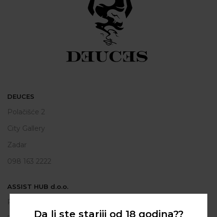
DEUCES
Polačišće 2
City Gallery
Zadar
098 163 2222
ASSIST HUB d.o.o.
Put vrljuge 13
Da li ste stariji od 18 godina??