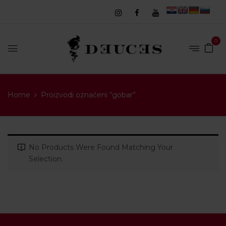
0
Home
Proizvodi označeni “gobar”
No Products Were Found Matching Your
Selection.