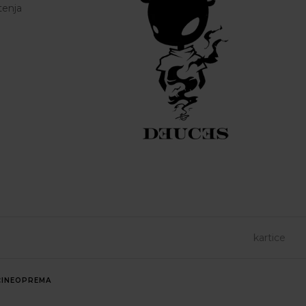
tenja
INE
OPREMA