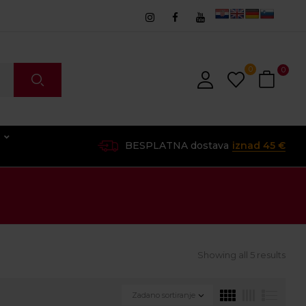
0
0
O
BESPLATNA dostava
iznad 45 €
Showing all 5 results
Zadano sortiranje