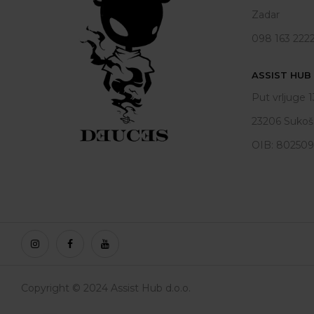
Zadar
098 163 222
ASSIST HUB d
Put vrljuge 1
23206 Sukoš
OIB: 80250
Copyright © 2024 Assist Hub d.o.o.