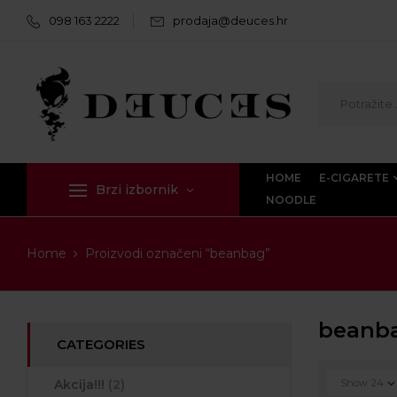
098 163 2222
prodaja@deuces.hr
HOME
E-CIGARETE
Brzi izbornik
NOODLE
Home
Proizvodi označeni “beanbag”
beanb
CATEGORIES
Akcija!!!
(2)
Show
24