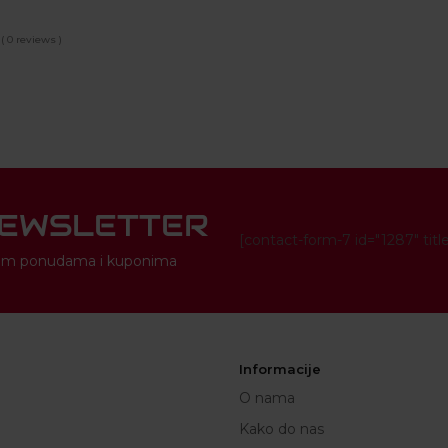
( 0 reviews )
NEWSLETTER
[contact-form-7 id="1287" titl
novim ponudama i kuponima
Informacije
O nama
Kako do nas