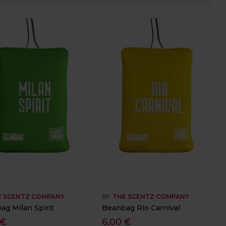
E SCENTZ COMPANY
BY
THE SCENTZ COMPANY
ag Milan Spirit
Beanbag Rio Carnival
€
6,00
€