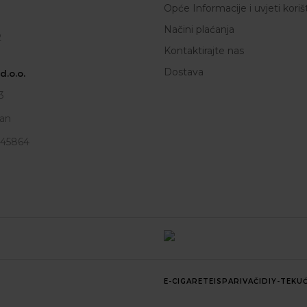
Opće Informacije i uvjeti koriš
Načini plaćanja
2
Kontaktirajte nas
Dostava
.o.o.
3
an
945864
E-CIGARETE
ISPARIVAČI
DIY-TEKUĆ