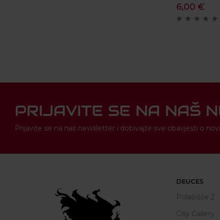
6,00
€
PRIJAVITE SE NA NAŠ 
Prijavite se na naš newsletter i dobivajte sve obavjesti o 
DEUCES
Polačišće 2
City Gallery