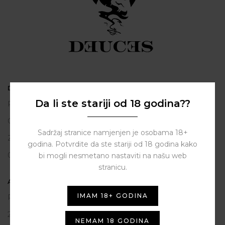
DEUCES
Da li ste stariji od 18 godina??
Polačišće 2
City Gallery
Sadržaj stranice namjenjen je osobama 18+
Zadar
godina. Potvrdite da ste stariji od 18 godina kako
098 163 2222
bi mogli nesmetano nastaviti na našu web
stranicu.
ASSIST HUB d.o.o.
IMAM 18+ GODINA
Put vrljuge 13
23206 Sukošan
NEMAM 18 GODINA