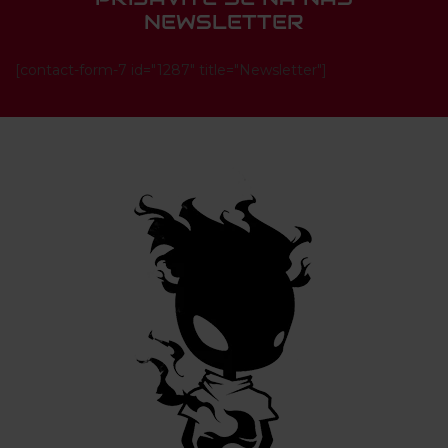
NEWSLETTER
[contact-form-7 id="1287" title="Newsletter"]