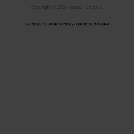
Copyright © 2024 Assist Hub d.o.o.
E-CIGARETE
ISPARIVAČI
DIY-TEKUĆINE
OPREMA