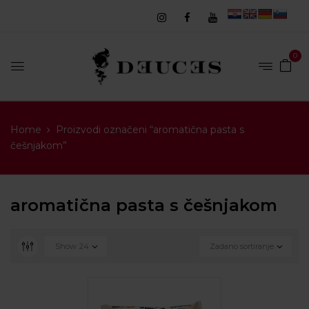
0
Home
Proizvodi označeni “aromatična pasta s
češnjakom”
aromatična pasta s češnjakom
Show
24
Zadano sortiranje