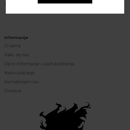
OIB: 80250945864
Informacije
O nama
Kako do nas
Opće Informacije i uvjeti korištenja
Načini plaćanja
Kontaktirajte nas
Dostava