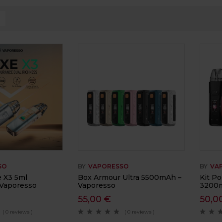
SO
BY
VAPORESSO
BY
VA
e X3 5ml
Box Armour Ultra 5500mAh –
Kit P
Vaporesso
Vaporesso
3200m
55,00
€
50,0
( 0 reviews )
( 0 reviews )