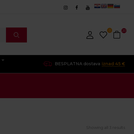
0
20
O
BESPLATNA dostava
iznad 45 €
Showing all 3 results