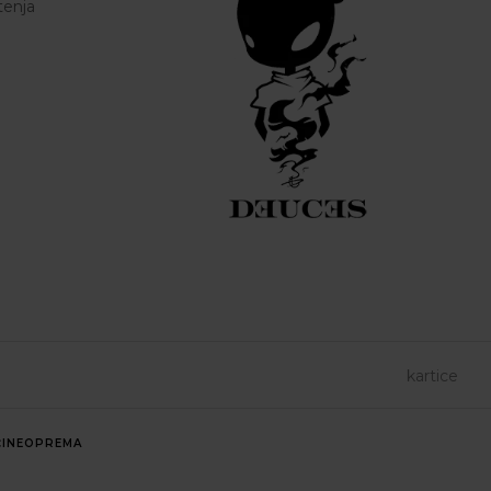
tenja
INE
OPREMA