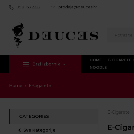
098 163 2222
prodaja@deuces.hr
HOME
E-CIGARETE
Brzi izbornik
NOODLE
Home
E-Cigarete
E-Cigarete
CATEGORIES
E-Ciga
Sve Kategorije