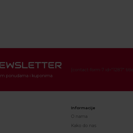
NEWSLETTER
[contact-form-7 id="1287" titl
novim ponudama i kuponima
Informacije
O nama
Kako do nas