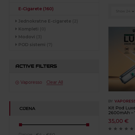
E-Cigarete
(160)
Show
24
Jednokratne E-cigarete
(2)
Kompleti
(0)
Modovi
(3)
POD sistemi
(7)
ACTIVE FILTERS
Vaporesso
Clear All
BY
VAPORES
Kit Pod Lux
CIJENA
2600mAh – 
35,00
€
Range :
€
4
- €
60