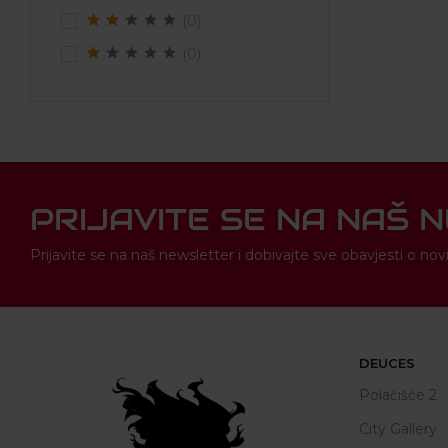
(0)
(0)
PRIJAVITE SE NA NAŠ 
Prijavite se na naš newsletter i dobivajte sve obavjesti o 
DEUCES
Polačišće 2
City Gallery