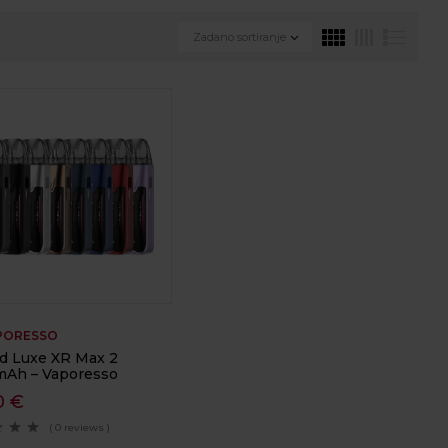
Zadano sortiranje
PORESSO
od Luxe XR Max 2
Ah – Vaporesso
0
€
( 0 reviews )