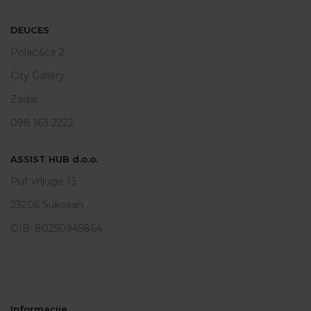
DEUCES
Polačišće 2
City Gallery
Zadar
098 163 2222
ASSIST HUB d.o.o.
Put vrljuge 13
23206 Sukošan
OIB: 80250945864
Informacije