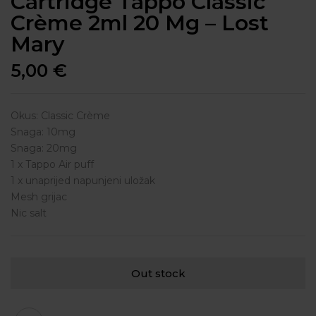
Cartridge Tappo Classic
Crème 2ml 20 Mg – Lost
Mary
5,00
€
Okus: Classic Crème
Snaga: 10mg
Snaga: 20mg
1 x Tappo Air puff
1 x unaprijed napunjeni uložak
Mesh grijac
Nic salt
Out stock