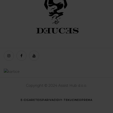
Copyright © 2024 Assist Hub d.o.o.
E-CIGARETE
ISPARIVAČI
DIY-TEKUĆINE
OPREMA