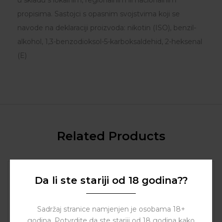
propisima. Sastojci s opasnim svojstvima koji se
navode na deklaraciji proizvoda: nikotin (ISO), benzil-
alkohol, 1,3-benzodioksol-5-karboksaldehid, 2-heksenal
(E)
Related Products
Da li ste stariji od 18 godina??
Sadržaj stranice namjenjen je osobama 18+
godina. Potvrdite da ste stariji od 18 godina kako