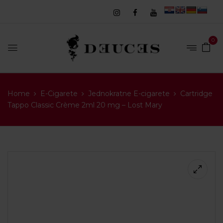
0
Home
E-Cigarete
Jednokratne E-cigarete
Cartridge
Tappo Classic Crème 2ml 20 mg – Lost Mary