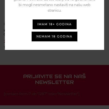
bi mogli nesmetano nastaviti na našu web
stranicu.
BY
OXVA
BY
AMODUS
IMAM 18+ GODINA
Kit Xlim GO 2 1500mAh –
Empty Cartridges Minikin
OXVA
Pod 4ml (1pcs) – Asmodus
NEMAM 18 GODINA
20,00
€
9,00
€
PRIJAVITE SE NA NAŠ
NEWSLETTER
[contact-form-7 id="1287" title="Newsletter"]