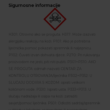
Sigurnosne informacije
H301: Otrovno ako se proguta. H317: Može izazvati
alergijsku reakciju na koži. P101: Ako je potrebna
liječnička pomoć pokazati spremnik ili naljepnicu.
P102: Čuvati izvan dohvata djece. P270: Pri rukovanju
proizvodom ne jesti, piti niti pušiti. P301+P310: AKO
SE PROGUTA: odmah nazvati CENTAR ZA
KONTROLU OTROVANJA/liječnika P302+P352: U
SLUČAJU DODIRA S KOŽOM: oprati velikom
količinom vode. P330: Isprati usta. P333+P313: U
slučaju nadražaja ili osipa na koži: zatražiti
savjet/pomoć liječnika. P501: Odložiti sadržaj/spremnik
u skladu s lokalnim, regionalnim ili nacionalnim