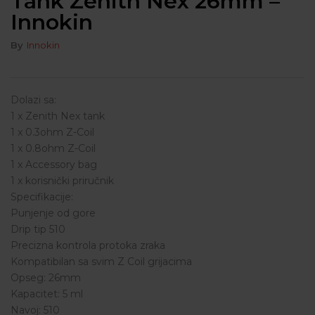
Tank Zenith Nex 26mm –
Innokin
By
Innokin
Dolazi sa:
1 x Zenith Nex tank
1 x 0.3ohm Z-Coil
1 x 0.8ohm Z-Coil
1 x Accessory bag
1 x korisnički priručnik
Specifikacije:
Punjenje od gore
Drip tip 510
Precizna kontrola protoka zraka
Kompatibilan sa svim Z Coil grijacima
Opseg: 26mm
Kapacitet: 5 ml
Navoj: 510