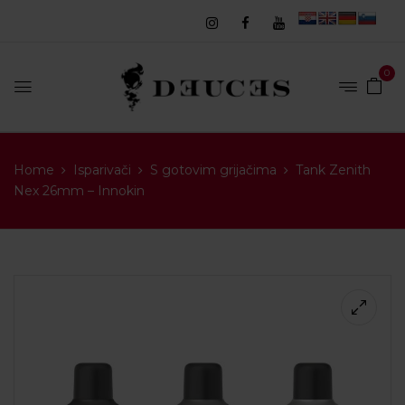
0
Home
Isparivači
S gotovim grijačima
Tank Zenith
Nex 26mm – Innokin