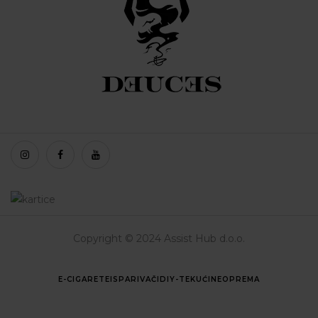
Copyright © 2024 Assist Hub d.o.o.
E-CIGARETE
ISPARIVAČI
DIY-TEKUĆINE
OPREMA