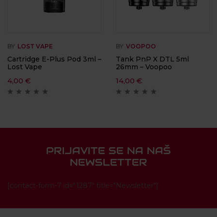
BY
LOST VAPE
BY
VOOPOO
Cartridge E-Plus Pod 3ml –
Tank PnP X DTL 5ml
Lost Vape
26mm – Voopoo
4,00
€
14,00
€
PRIJAVITE SE NA NAŠ
NEWSLETTER
[contact-form-7 id="1287" title="Newsletter"]