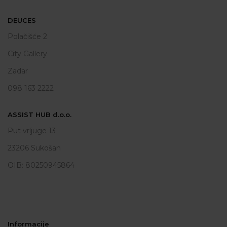
DEUCES
Polačišće 2
City Gallery
Zadar
098 163 2222
ASSIST HUB d.o.o.
Put vrljuge 13
23206 Sukošan
OIB: 80250945864
Informacije