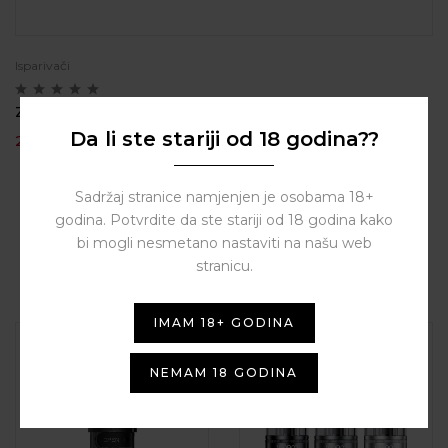
Isparivači
Z-Coil 0.8Ω /1.2/1.6Ω – Innokin
Da li ste stariji od 18 godina??
2,50
€
Sadržaj stranice namjenjen je osobama 18+
godina. Potvrdite da ste stariji od 18 godina kako
bi mogli nesmetano nastaviti na našu web
stranicu.
Related Products
IMAM 18+ GODINA
NEMAM 18 GODINA