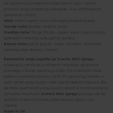
na osjetilno putovanje kroz legendarne ulice i zelene
prostore ovog užurbanog velegrada. To je sofisticiranost
zatvorena u bočici.
Miris:
zeleni cvjetni, voćni na bogatoj mošusnoj bazi.
Gornje note:
kruška, naranča, limun
Srednje note:
frezija (frezija – lagani, svježi cvijet s nježno
slatkastim mirisom), ruža, jasmin, đurđica
Bazne note:
pačuli (pačuli – topla, zemljana i drvenasta
nota koja daje dubinu) i mošus
Razmazite svoja osjetila uz Scentz Mist Sprays
,
očaravajuću simfoniju profinjenih nota koje vaš prostor
pretvaraju u kutak osjetilnog užitka. Ovi izvanredni mirisi,
pakirani u praktičnu bočicu od 30 ml, isporučuju snažan, a
opet nježan sprej, budeći vaša osjetila daškom luksuza. Bilo
da želite oplemeniti vožnju automobilom ili stvoriti privlačnu
atmosferu kod kuće,
Scentz Mist Sprays
pozivaju vas da
doživite umjetnost mirisa, jedan luksuzni sprej u isto
vrijeme.
Made in UK