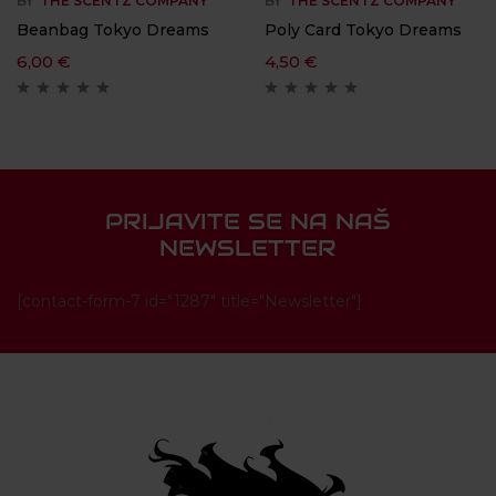
BY
THE SCENTZ COMPANY
BY
THE SCENTZ COMPANY
Beanbag Tokyo Dreams
Poly Card Tokyo Dreams
6,00
€
4,50
€
PRIJAVITE SE NA NAŠ
NEWSLETTER
[contact-form-7 id="1287" title="Newsletter"]