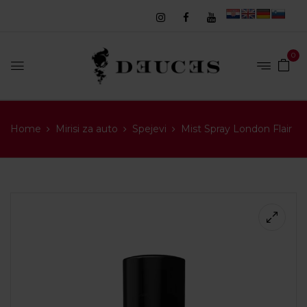
0
Home
Mirisi za auto
Spejevi
Mist Spray London Flair