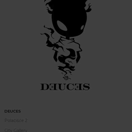
DEUCES
Polačišće 2
City Gallery