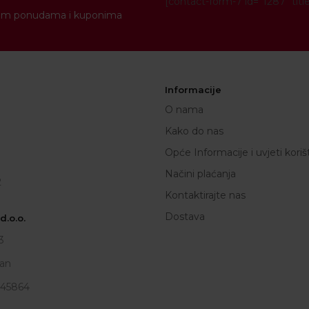
[contact-form-7 id="1287" titl
novim ponudama i kuponima
Informacije
O nama
Kako do nas
Opće Informacije i uvjeti koriš
Načini plaćanja
2
Kontaktirajte nas
Dostava
.o.o.
3
an
945864