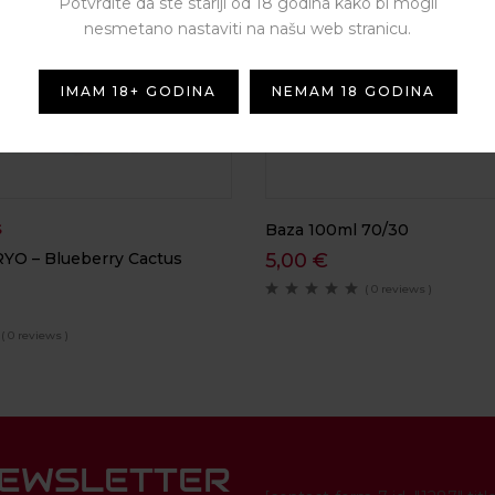
Potvrdite da ste stariji od 18 godina kako bi mogli
nesmetano nastaviti na našu web stranicu.
IMAM 18+ GODINA
NEMAM 18 GODINA
Baza 100ml 70/30
S
YO – Blueberry Cactus
5,00
€
( 0 reviews )
( 0 reviews )
NEWSLETTER