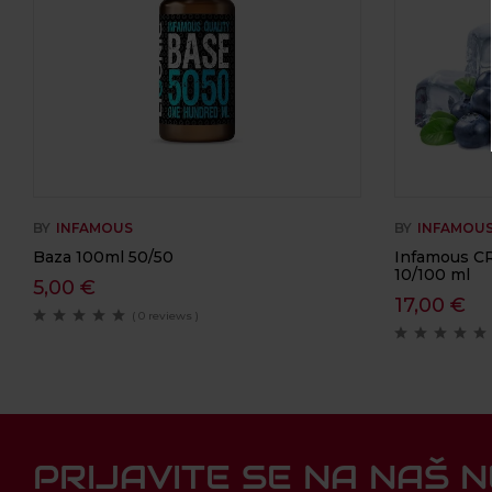
BY
INFAMOUS
BY
INFAMOU
Baza 100ml 50/50
Infamous CR
10/100 ml
5,00
€
17,00
€
( 0 reviews )
PRIJAVITE SE NA NAŠ 