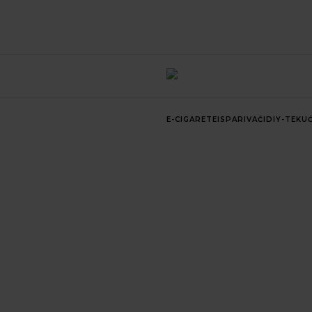
E-CIGARETE
ISPARIVAČI
DIY-TEKUĆ