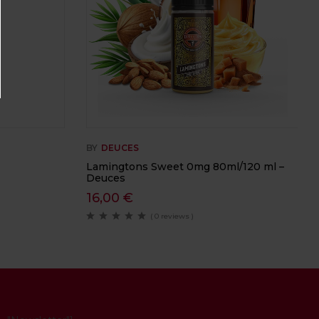
BY
DEUCES
Lamingtons Sweet 0mg 80ml/120 ml –
Deuces
16,00
€
( 0 reviews )