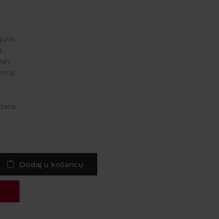
quids
a
rah
aroma
 dana
Dodaj u košaricu