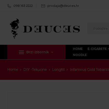
098 163 2222
prodaja@deuces.hr
HOME
E-CIGARETE
Brzi izbornik
NOODLE
Home
DIY -Tekućine
Longfill
Infamous Gold Tobacc