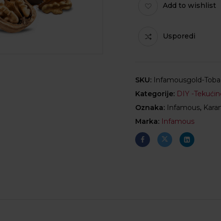
Add to wishlist
Usporedi
SKU:
Infamousgold-Toba
Kategorije:
DIY -Tekućin
Oznaka:
Infamous
,
Kara
Marka:
Infamous