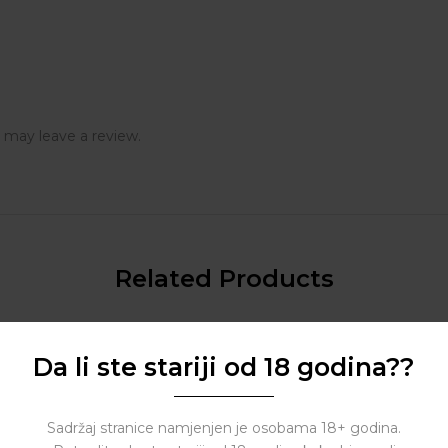
 may leave a review.
Related Products
Da li ste stariji od 18 godina??
Sadržaj stranice namjenjen je osobama 18+ godina.