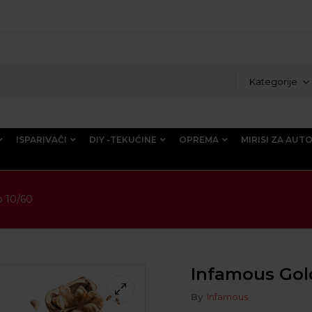
Kategorije
ISPARIVAČI
DIY -TEKUĆINE
OPREMA
MIRISI ZA AUT
o 10/60
Infamous Gol
By
Infamous