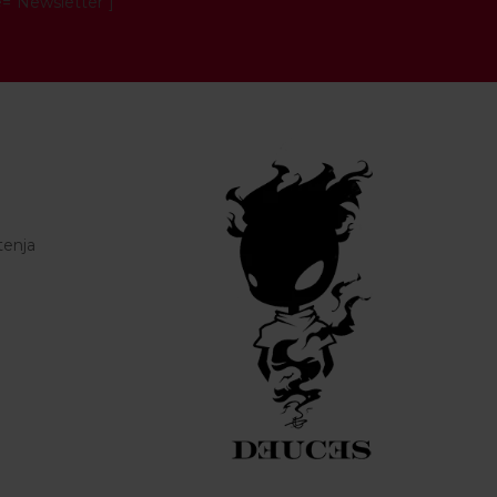
e="Newsletter"]
tenja