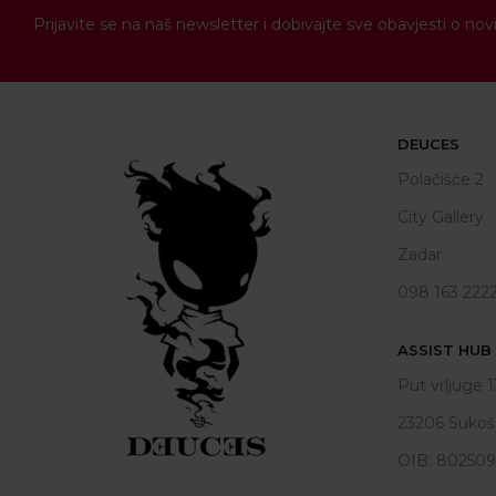
Prijavite se na naš newsletter i dobivajte sve obavjesti o 
DEUCES
Polačišće 2
City Gallery
Zadar
098 163 222
ASSIST HUB d
Put vrljuge 1
23206 Sukoš
OIB: 80250