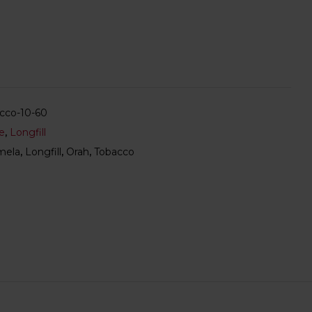
cco-10-60
e
,
Longfill
mela
,
Longfill
,
Orah
,
Tobacco