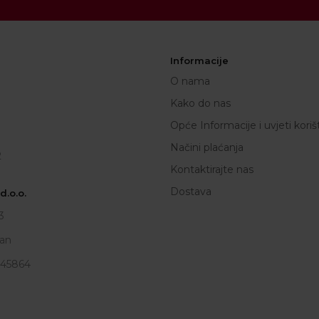
Informacije
O nama
Kako do nas
Opće Informacije i uvjeti koriš
Načini plaćanja
2
Kontaktirajte nas
Dostava
.o.o.
3
an
945864