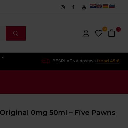
0
0
O
BESPLATNA dostava
iznad 45 €
Original 0mg 50ml – Five Pawns