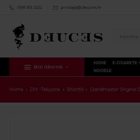
098 163 2222
prodaja@deuces.hr
HOME
E-CIGARETE
Brzi izbornik
NOODLE
Home
DIY -Tekućine
Shortfill
Grandmaster Original