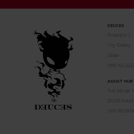
DEUCES
Polačišće 2
City Gallery
Zadar
098 163 222
ASSIST HUB d
Put vrljuge 1
23206 Sukoš
OIB: 80250