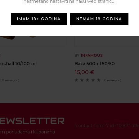
nesmetano nastaviti na našu web stranicu.
IMAM 18+ GODINA
NEMAM 18 GODINA
S
BY
INFAMOUS
rshall 10/100 ml
Baza 500ml 50/50
15,00
€
( 0 reviews )
( 0 reviews )
NEWSLETTER
[contact-form-7 id="1287" titl
novim ponudama i kuponima