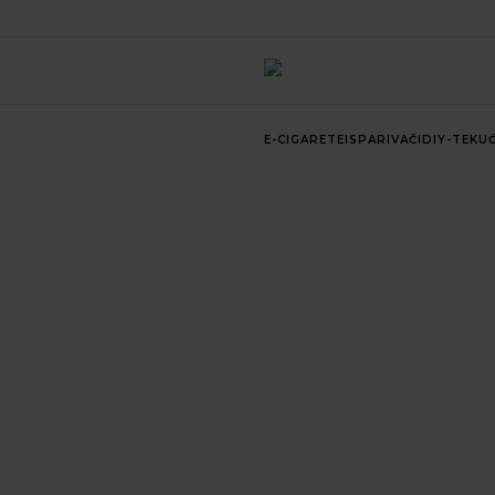
E-CIGARETE
ISPARIVAČI
DIY-TEKUĆ