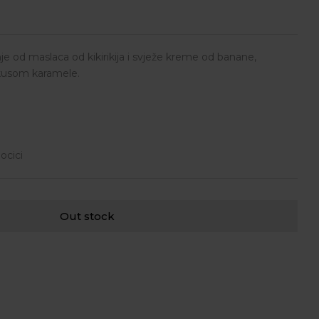
 od maslaca od kikirikija i svježe kreme od banane,
kusom karamele.
ocici
Out stock