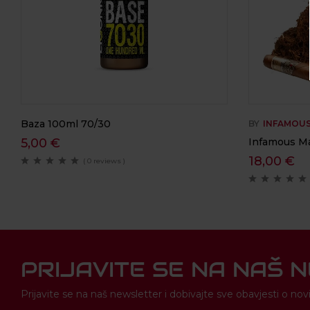
Baza 100ml 70/30
BY
INFAMOU
5,00
€
Infamous Ma
18,00
€
( 0 reviews )
PRIJAVITE SE NA NAŠ 
Prijavite se na naš newsletter i dobivajte sve obavjesti o 