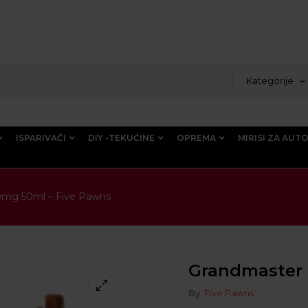
Kategorije
ISPARIVAČI
DIY -TEKUĆINE
OPREMA
MIRISI ZA AUT
 0mg 50ml – Five Pawns
Grandmaster 
By
Five Pawns