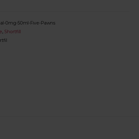
nal-0mg-50ml-Five-Pawns
e
,
Shortfill
tfil