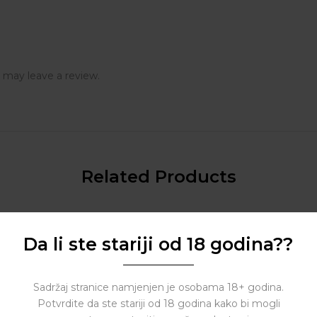
 may leave a review.
Related Products
Da li ste stariji od 18 godina??
Sadržaj stranice namjenjen je osobama 18+ godina.
Potvrdite da ste stariji od 18 godina kako bi mogli