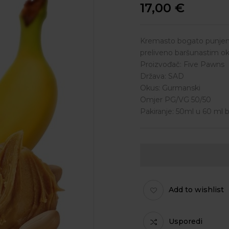
17,00
€
Kremasto bogato punjenje
preliveno baršunastim o
Proizvođač: Five Pawns
Država: SAD
Okus: Gurmanski
Omjer PG/VG 50/50
Pakiranje: 50ml u 60 ml b
Add to wishlist
Usporedi