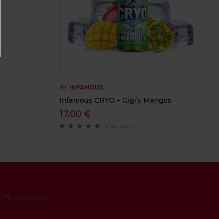
BY
INFAMOUS
Infamous CRYO – Gigi’s Mangos
17,00
€
( 0 reviews )
e="Newsletter"]