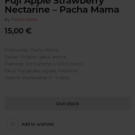
Fuji Apple Strawberry
Nectarine – Pacha Mama
By
Pacha Mama
15,00
€
Proizvođač: Pacha Mama
Sastav: Propilen glikol, aroma
Pakiranje: 30ml arome u 120ml bočici
Okus: Fuji jabuka, jagoda, nektarina
Vrijeme dozrijevanja: 3 – 5 dana
Out stock
Add to wishlist