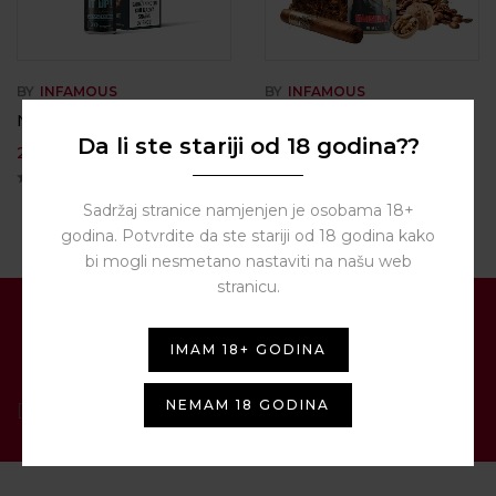
BY
INFAMOUS
BY
INFAMOUS
Nic Shot – 50/50 – 20mg
Infamous Marshall 10/100
ml
Da li ste stariji od 18 godina??
2,80
€
18,00
€
Sadržaj stranice namjenjen je osobama 18+
godina. Potvrdite da ste stariji od 18 godina kako
bi mogli nesmetano nastaviti na našu web
stranicu.
PRIJAVITE SE NA NAŠ
IMAM 18+ GODINA
NEWSLETTER
NEMAM 18 GODINA
[contact-form-7 id="1287" title="Newsletter"]