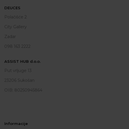
DEUCES
Polačišće 2
City Gallery
Zadar
098 163 2222
ASSIST HUB d.o.o.
Put vrljuge 13
23206 Sukošan
OIB: 80250945864
Informacije