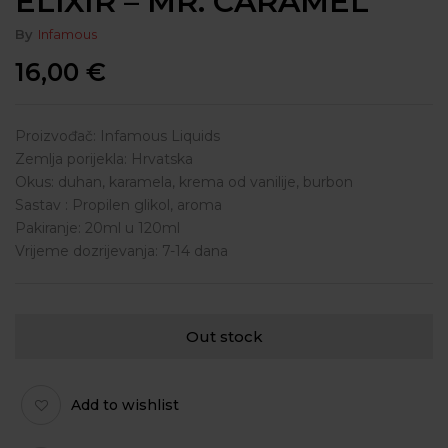
ELIXIR – MR. CARAMEL
By
Infamous
16,00
€
Proizvođač: Infamous Liquids
Zemlja porijekla: Hrvatska
Okus: duhan, karamela, krema od vanilije, burbon
Sastav : Propilen glikol, aroma
Pakiranje: 20ml u 120ml
Vrijeme dozrijevanja: 7-14 dana
Out stock
Add to wishlist