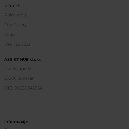
DEUCES
Polačišće 2
City Gallery
Zadar
098 163 2222
ASSIST HUB d.o.o.
Put vrljuge 13
23206 Sukošan
OIB: 80250945864
Informacije