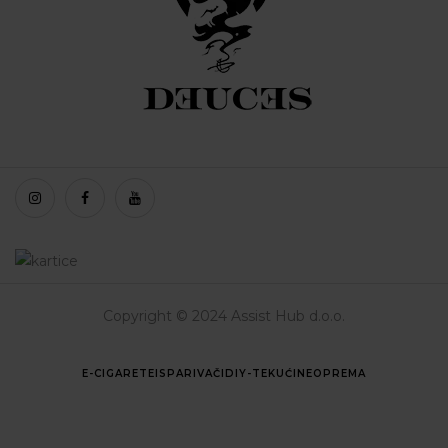
Copyright © 2024 Assist Hub d.o.o.
E-CIGARETE
ISPARIVAČI
DIY-TEKUĆINE
OPREMA