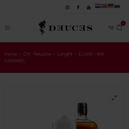
0
Home
DIY -Tekućine
Longfill
ELIXIR – MR.
CARAMEL