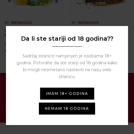
BY
INFAMOUS
BY
INFAMOUS
Infamous CRYO – Gigi’s
Infamous Master Blend –
Mangos
Chocolate MZ – 20ml
Da li ste stariji od 18 godina??
17,00
€
17,00
€
Sadržaj stranice namjenjen je osobama 18+
godina. Potvrdite da ste stariji od 18 godina kako
bi mogli nesmetano nastaviti na našu web
stranicu.
PRIJAVITE SE NA NAŠ
NEWSLETTER
IMAM 18+ GODINA
[contact-form-7 id="1287" title="Newsletter"]
NEMAM 18 GODINA