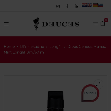
0
Home
DIY -Tekućine
Longfill
Drops Genesis Maniac
Mint Longfill 8ml/60 ml