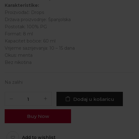
Karakteristike:
Proizvođač: Drops
Država proizvodnje: Španjolska
Postotak: 100% PG
Format: 8 ml
Kapacitet bočice: 60 ml
Vrijeme sazrijevanja: 10 – 15 dana
Okus: menta
Bez nikotina
Na zalihi
Dodaj u košaricu
Buy Now
Add to wishlist