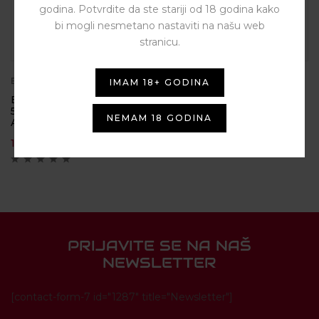
godina. Potvrdite da ste stariji od 18 godina kako
bi mogli nesmetano nastaviti na našu web
stranicu.
BY
A&L
BY
INFAMOUS
IMAM 18+ GODINA
Explosive Melon 0mg
Baza 100ml 50/50
50ml – Hidden Potion by
NEMAM 18 GODINA
5,00
€
A&L
16,50
€
PRIJAVITE SE NA NAŠ
NEWSLETTER
[contact-form-7 id="1287" title="Newsletter"]