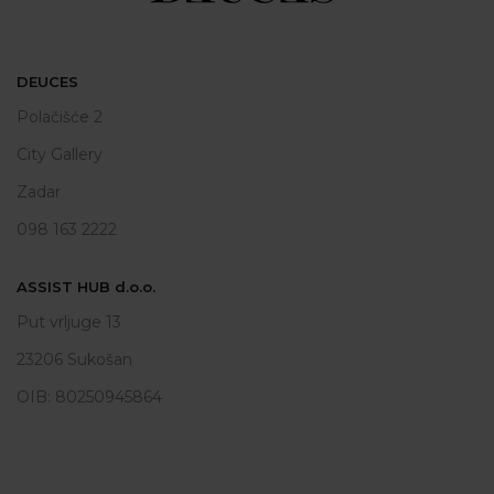
DEUCES
Polačišće 2
City Gallery
Zadar
098 163 2222
ASSIST HUB d.o.o.
Put vrljuge 13
23206 Sukošan
OIB: 80250945864