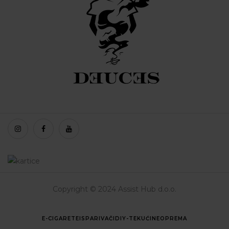
Copyright © 2024 Assist Hub d.o.o.
E-CIGARETE
ISPARIVAČI
DIY-TEKUĆINE
OPREMA