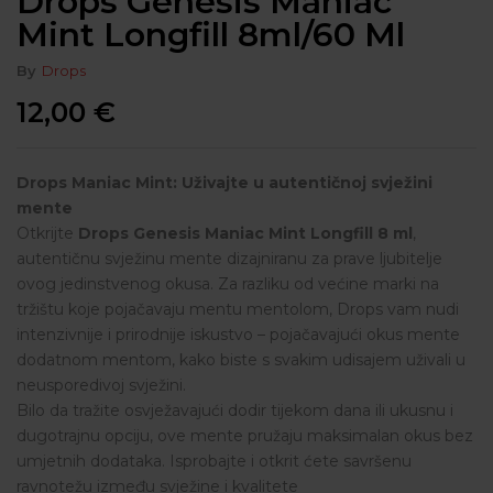
Drops Genesis Maniac
Mint Longfill 8ml/60 Ml
By
Drops
12,00
€
Drops Maniac Mint: Uživajte u autentičnoj svježini
mente
Otkrijte
Drops Genesis Maniac Mint Longfill 8 ml
,
autentičnu svježinu mente dizajniranu za prave ljubitelje
ovog jedinstvenog okusa. Za razliku od većine marki na
tržištu koje pojačavaju mentu mentolom, Drops vam nudi
intenzivnije i prirodnije iskustvo – pojačavajući okus mente
dodatnom mentom, kako biste s svakim udisajem uživali u
neusporedivoj svježini.
Bilo da tražite osvježavajući dodir tijekom dana ili ukusnu i
dugotrajnu opciju, ove mente pružaju maksimalan okus bez
umjetnih dodataka. Isprobajte i otkrit ćete savršenu
ravnotežu između svježine i kvalitete