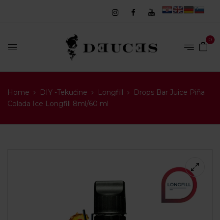
0
Home
DIY -Tekućine
Longfill
Drops Bar Juice Piña
Colada Ice Longfill 8ml/60 ml