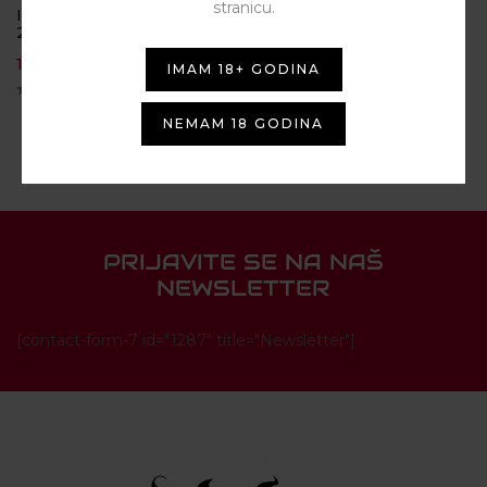
stranicu.
BY
INFAMOUS
Infamous – Yellow Drops
20ML
Infamous – Green Drops
20ML
15,00
€
IMAM 18+ GODINA
15,00
€
NEMAM 18 GODINA
PRIJAVITE SE NA NAŠ
NEWSLETTER
[contact-form-7 id="1287" title="Newsletter"]