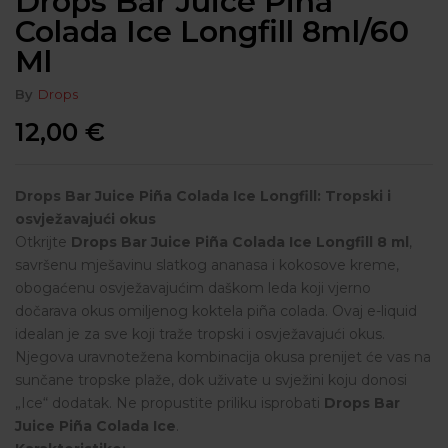
Drops Bar Juice Piña
Colada Ice Longfill 8ml/60
Ml
By
Drops
12,00
€
Drops Bar Juice Piña Colada Ice Longfill: Tropski i
osvježavajući okus
Otkrijte
Drops Bar Juice Piña Colada Ice Longfill 8 ml
,
savršenu mješavinu slatkog ananasa i kokosove kreme,
obogaćenu osvježavajućim daškom leda koji vjerno
dočarava okus omiljenog koktela piña colada. Ovaj e-liquid
idealan je za sve koji traže tropski i osvježavajući okus.
Njegova uravnotežena kombinacija okusa prenijet će vas na
sunčane tropske plaže, dok uživate u svježini koju donosi
„Ice“ dodatak. Ne propustite priliku isprobati
Drops Bar
Juice Piña Colada Ice
.