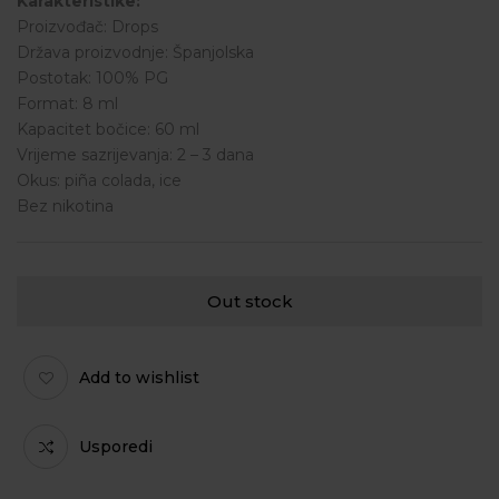
Karakteristike:
Proizvođač: Drops
Država proizvodnje: Španjolska
Postotak: 100% PG
Format: 8 ml
Kapacitet bočice: 60 ml
Vrijeme sazrijevanja: 2 – 3 dana
Okus: piña colada, ice
Bez nikotina
Out stock
Add to wishlist
Usporedi