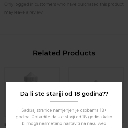
Only logged in customers who have purchased this product
may leave a review.
Related Products
Da li ste stariji od 18 godina??
Sadržaj stranice namjenjen je osobama 18+
godina. Potvrdite da ste stariji od 18 godina kako
bi mogli nesmetano nastaviti na našu web
BY
INFAMOUS