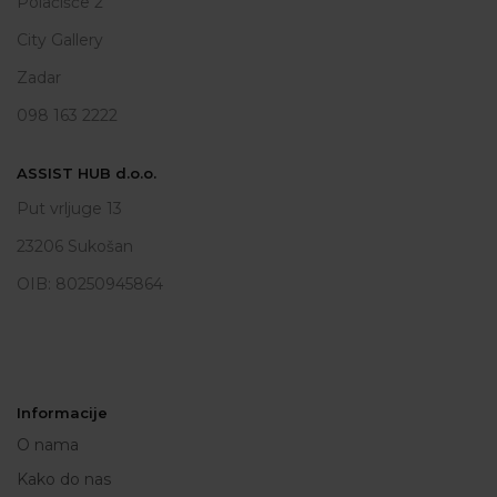
Polačišće 2
City Gallery
Zadar
098 163 2222
ASSIST HUB d.o.o.
Put vrljuge 13
23206 Sukošan
OIB: 80250945864
Informacije
O nama
Kako do nas