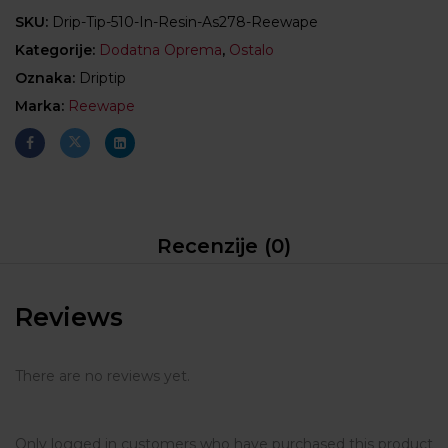
SKU:
Drip-Tip-510-In-Resin-As278-Reewape
Kategorije:
Dodatna Oprema
,
Ostalo
Oznaka:
Driptip
Marka:
Reewape
Recenzije (0)
Reviews
There are no reviews yet.
Only logged in customers who have purchased this product