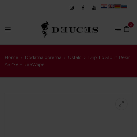
0
Home
Dodatna oprema
Ostalo
Drip Tip 510 in Resin
AS278 – ReeWape