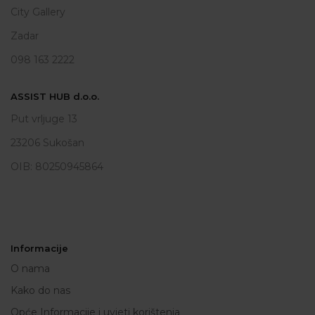
City Gallery
Zadar
098 163 2222
ASSIST HUB d.o.o.
Put vrljuge 13
23206 Sukošan
OIB: 80250945864
Informacije
O nama
Kako do nas
Opće Informacije i uvjeti korištenja