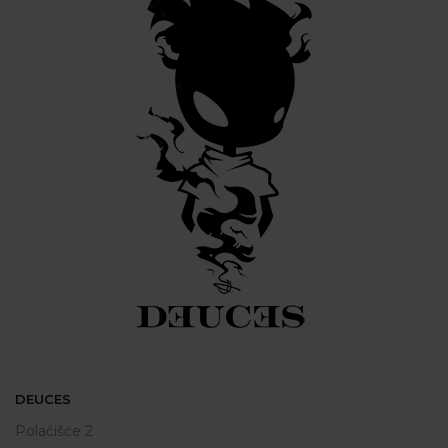
DEUCES
Polačišće 2