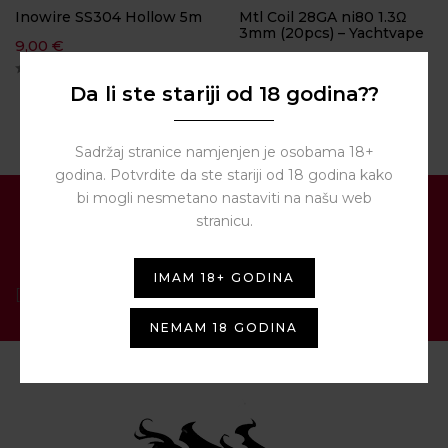
Inowire SS304 Hollow 5m
Mtl Coil 28GA ni80 1.3Ω
3mm (20pcs) – Yachtvape
9,00
€
3,00
€
Da li ste stariji od 18 godina??
Sadržaj stranice namjenjen je osobama 18+
godina. Potvrdite da ste stariji od 18 godina kako
bi mogli nesmetano nastaviti na našu web
PRIJAVITE SE NA NAŠ
stranicu.
NEWSLETTER
IMAM 18+ GODINA
[contact-form-7 id="1287" title="Newsletter"]
NEMAM 18 GODINA