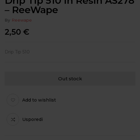
Drip Tip 510 In Resin AS278
– ReeWape
By
Reewape
2,50
€
Drip Tip 510
Out stock
Add to wishlist
Usporedi