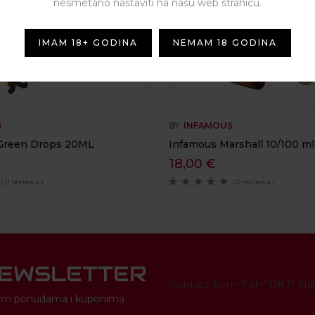
nesmetano nastaviti na našu web stranicu.
IMAM 18+ GODINA
NEMAM 18 GODINA
S
BY
INFAMOUS
 Green Drops 20ML
Infamous Marshall 10/100 ml
18,00
€
( 0 reviews )
( 0 reviews )
NEWSLETTER
[contact-form-7 id="1287" titl
novim ponudama i kuponima