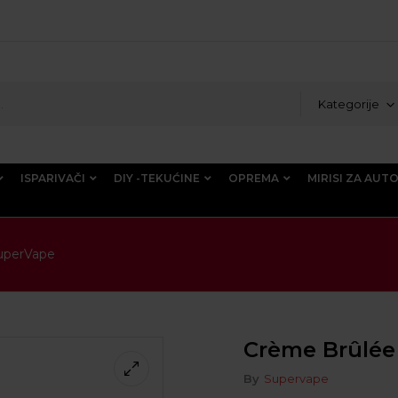
Kategorije
ISPARIVAČI
DIY -TEKUĆINE
OPREMA
MIRISI ZA AUT
uperVape
Crème Brûlée
By
Supervape