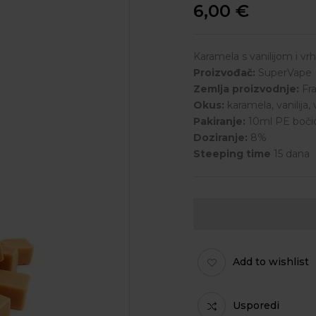
6,00
€
Karamela s vanilijom i v
Proizvođač:
SuperVape
Zemlja proizvodnje:
Fr
Okus:
karamela, vanilija, 
Pakiranje:
10ml PE bočic
Doziranje:
8%
Steeping time
15 dana
Add to wishlist
Usporedi