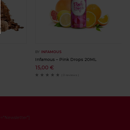
BY
INFAMOUS
Infamous – Pink Drops 20ML
15,00
€
( 0 reviews )
e="Newsletter"]