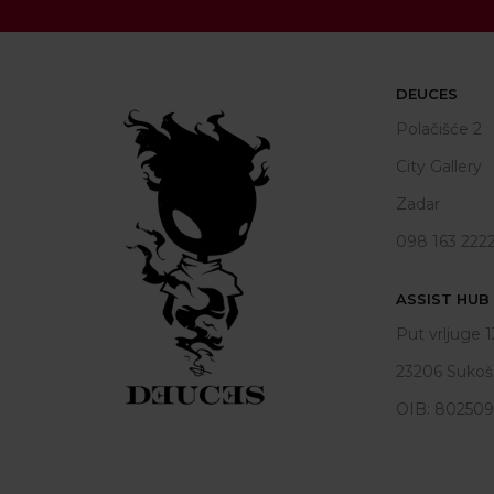
DEUCES
Polačišće 2
City Gallery
Zadar
098 163 222
ASSIST HUB d
Put vrljuge 1
23206 Sukoš
OIB: 80250