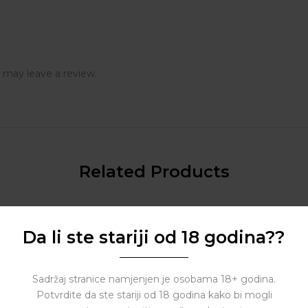
 may leave a review.
Related Products
Da li ste stariji od 18 godina??
Sadržaj stranice namjenjen je osobama 18+ godina.
Potvrdite da ste stariji od 18 godina kako bi mogli