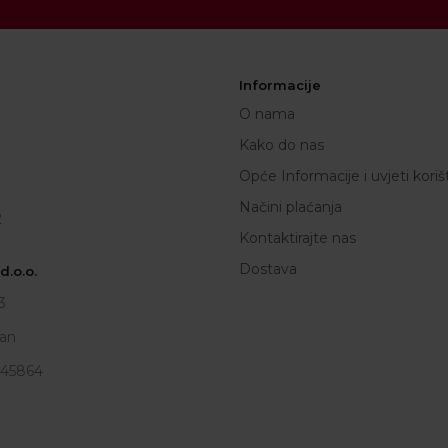
Informacije
O nama
Kako do nas
Opće Informacije i uvjeti koriš
Načini plaćanja
2
Kontaktirajte nas
Dostava
.o.o.
3
an
945864