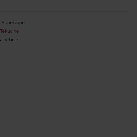
l-Supervape
-Tekućine
ja
,
Vrhnje