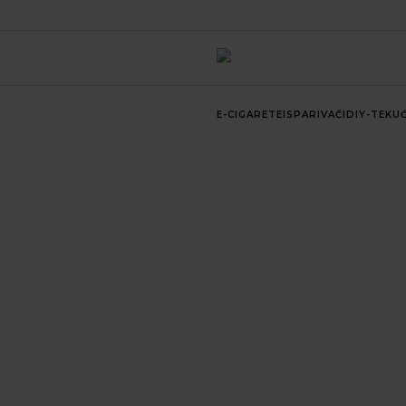
E-CIGARETE
ISPARIVAČI
DIY-TEKUĆ