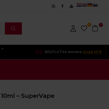
0
0
O
BESPLATNA dostava
iznad 45 €
 10ml – SuperVape