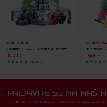
BY
INFAMOUS
BY
INFAMOU
Infamous CRYO – Grapes & Berries
Infamous –
17,00
€
15,00
€
( 0 reviews )
PRIJAVITE SE NA NAŠ 
Prijavite se na naš newsletter i dobivajte sve obavjesti o 