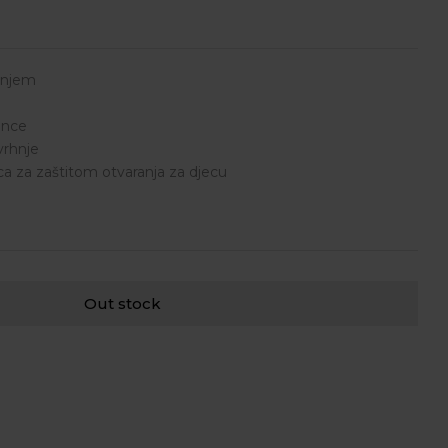
rhnjem
ance
vrhnje
a za zaštitom otvaranja za djecu
Out stock