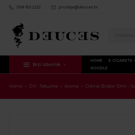
098 163 2222
prodaja@deuces.hr
HOME
E-CIGARETE
Brzi izbornik
NOODLE
Home
DIY -Tekućine
Arome
Crème Brûlée 10ml – S