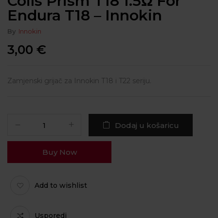
Coils Prism T18 1.5Ω For
Endura T18 – Innokin
By
Innokin
3,00
€
Zamjenski grijač za Innokin T18 i T22 seriju.
Dodaj u košaricu
Buy Now
Add to wishlist
Usporedi