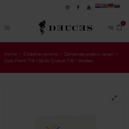
0
Home
Dodatna oprema
Zamjenski podovi i grijači
Coils Prism T18 1.5Ω for Endura T18 – Innokin