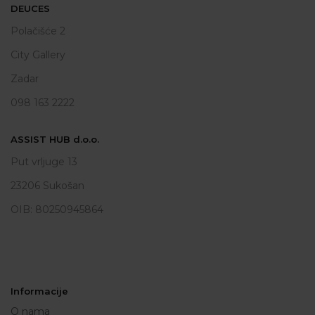
DEUCES
Polačišće 2
City Gallery
Zadar
098 163 2222
ASSIST HUB d.o.o.
Put vrljuge 13
23206 Sukošan
OIB: 80250945864
Informacije
O nama