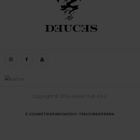
Copyright © 2024 Assist Hub d.o.o.
E-CIGARETE
ISPARIVAČI
DIY-TEKUĆINE
OPREMA