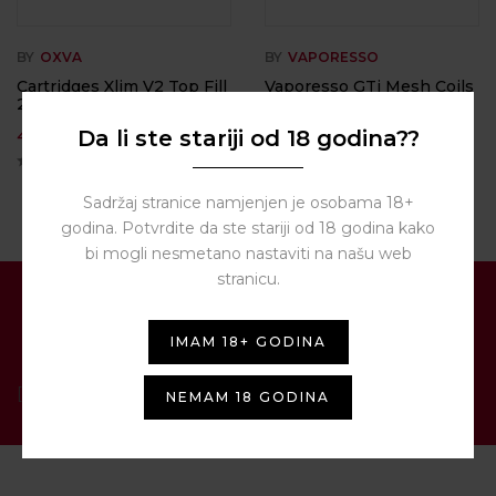
BY
OXVA
BY
VAPORESSO
Cartridges Xlim V2 Top Fill
Vaporesso GTi Mesh Coils
2ml – OXVA
3,50
€
Da li ste stariji od 18 godina??
4,00
€
Sadržaj stranice namjenjen je osobama 18+
godina. Potvrdite da ste stariji od 18 godina kako
bi mogli nesmetano nastaviti na našu web
stranicu.
PRIJAVITE SE NA NAŠ
NEWSLETTER
IMAM 18+ GODINA
[contact-form-7 id="1287" title="Newsletter"]
NEMAM 18 GODINA