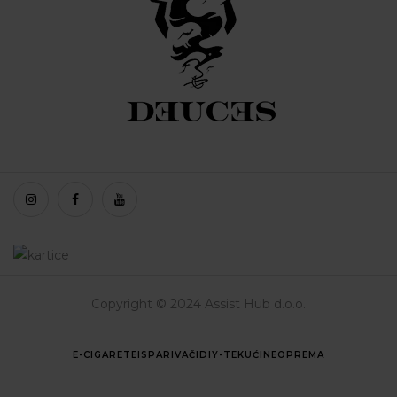
Copyright © 2024 Assist Hub d.o.o.
E-CIGARETE
ISPARIVAČI
DIY-TEKUĆINE
OPREMA