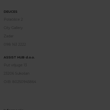
DEUCES
Polačišće 2
City Gallery
Zadar
098 163 2222
ASSIST HUB d.o.o.
Put vrljuge 13
23206 Sukošan
OIB: 80250945864