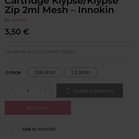
Cartridge Klypse/Klypse
Zip 2ml Mesh – Innokin
By
Innokin
3,50
€
Zamjenski pod za Innokin Klypse
0.8 ohm
1.2 ohm
OTPOR
Dodaj u košaricu
Buy Now
Add to wishlist