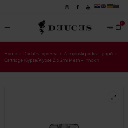
0
Home
Dodatna oprema
Zamjenski podovi i grijači
Cartridge Klypse/Klypse Zip 2ml Mesh – Innokin