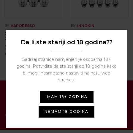
BY
VAPORESSO
BY
INNOKIN
GT4 Core Clapton coils
Z-Coil 0.8Ω /1.2/1.6Ω –
0.15Ω – Vaporesso
Innokin
Da li ste stariji od 18 godina??
3,50
€
2,50
€
Sadržaj stranice namjenjen je osobama 18+
godina. Potvrdite da ste stariji od 18 godina kako
bi mogli nesmetano nastaviti na našu web
stranicu.
PRIJAVITE SE NA NAŠ
IMAM 18+ GODINA
NEWSLETTER
NEMAM 18 GODINA
[contact-form-7 id="1287" title="Newsletter"]