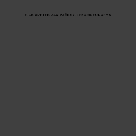
E-CIGARETE
ISPARIVAČI
DIY-TEKUĆINE
OPREMA