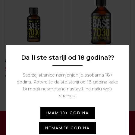
Da li ste stariji od 18 godina??
Baza 100ml 70/30
BY
INFAMOUS
Baza 500ml 70/30
5,00
€
Sadržaj stranice namjenjen je osobama 18+
15,00
€
godina. Potvrdite da ste stariji od 18 godina kako
bi mogli nesmetano nastaviti na našu web
stranicu.
IMAM 18+ GODINA
PRIJAVITE SE NA NAŠ
NEMAM 18 GODINA
NEWSLETTER