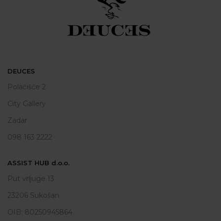
DEUCES
Polačišće 2
City Gallery
Zadar
098 163 2222
ASSIST HUB d.o.o.
Put vrljuge 13
23206 Sukošan
OIB: 80250945864