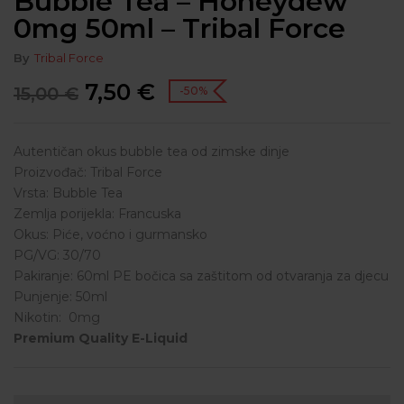
Bubble Tea – Honeydew
0mg 50ml – Tribal Force
By
Tribal Force
7,50
€
15,00
€
-50%
Autentičan okus bubble tea od zimske dinje
Proizvođač: Tribal Force
Vrsta: Bubble Tea
Zemlja porijekla: Francuska
Okus: Piće, voćno i gurmansko
PG/VG: 30/70
Pakiranje: 60ml PE bočica sa zaštitom od otvaranja za djecu
Punjenje: 50ml
Nikotin: 0mg
Premium Quality E-Liquid