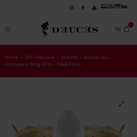
0
Home
DIY -Tekućine
Shortfill
Bubble Tea –
Honeydew 0mg 50ml – Tribal Force