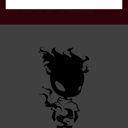
[contact-form-7 id="1287" title="Newsletter"]