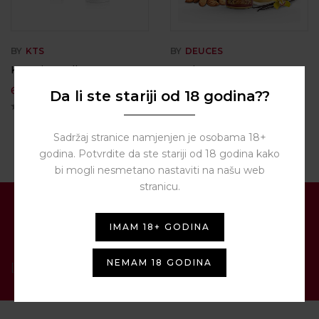
BY
KTS
BY
DEUCES
KTS Line Yellow
Lamingtons 0mg
80ml/120 ml – Deuces
6,00
€
Da li ste stariji od 18 godina??
16,00
€
Sadržaj stranice namjenjen je osobama 18+
godina. Potvrdite da ste stariji od 18 godina kako
bi mogli nesmetano nastaviti na našu web
stranicu.
PRIJAVITE SE NA NAŠ
IMAM 18+ GODINA
NEWSLETTER
NEMAM 18 GODINA
[contact-form-7 id="1287" title="Newsletter"]