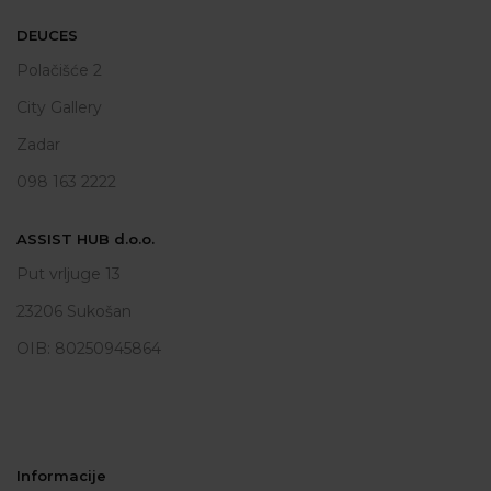
DEUCES
Polačišće 2
City Gallery
Zadar
098 163 2222
ASSIST HUB d.o.o.
Put vrljuge 13
23206 Sukošan
OIB: 80250945864
Informacije