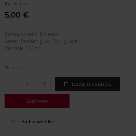
By
Infamous
5,00
€
Zemlja porijekla: Hrvatska
Sastav: Propilen glikol, Biljni glicerin
Pakiranje: 100ml
Na zalihi
Dodaj u košaricu
Buy Now
Add to wishlist