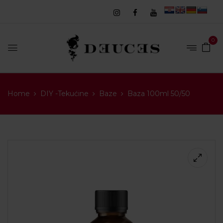
0
Home
DIY -Tekućine
Baze
Baza 100ml 50/50