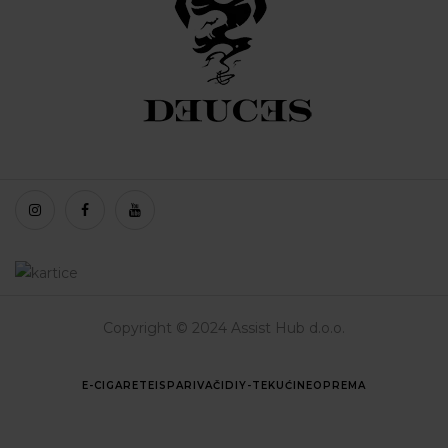
Copyright © 2024 Assist Hub d.o.o.
E-CIGARETE
ISPARIVAČI
DIY-TEKUĆINE
OPREMA