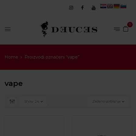
0
Home
Proizvodi označeni “vape”
vape
Show
24
Zadano sortiranje