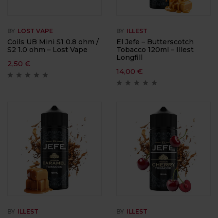
BY
LOST VAPE
BY
ILLEST
Coils UB Mini S1 0.8 ohm /
El Jefe – Butterscotch
S2 1.0 ohm – Lost Vape
Tobacco 120ml – Illest
Longfill
2,50
€
14,00
€
BY
ILLEST
BY
ILLEST