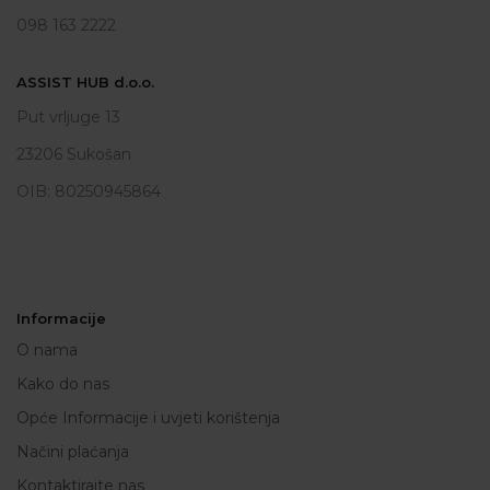
098 163 2222
ASSIST HUB d.o.o.
Put vrljuge 13
23206 Sukošan
OIB: 80250945864
Informacije
O nama
Kako do nas
Opće Informacije i uvjeti korištenja
Načini plaćanja
Kontaktirajte nas