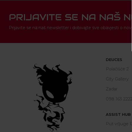
PRIJAVITE SE NA NAŠ 
Prijavite se na naš newsletter i dobivajte sve obavjesti o 
DEUCES
Polačišće 2
City Gallery
Zadar
098 163 222
ASSIST HUB d
Put vrljuge 1