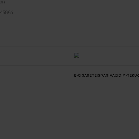
an
945864
E-CIGARETE
ISPARIVAČI
DIY-TEKUĆ