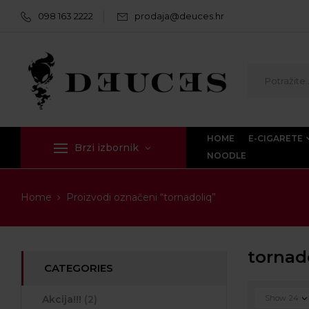
098 163 2222
prodaja@deuces.hr
HOME
E-CIGARETE
Brzi izbornik
NOODLE
Home
Proizvodi označeni “tornadoliq”
tornad
CATEGORIES
Akcija!!!
(2)
Show
24