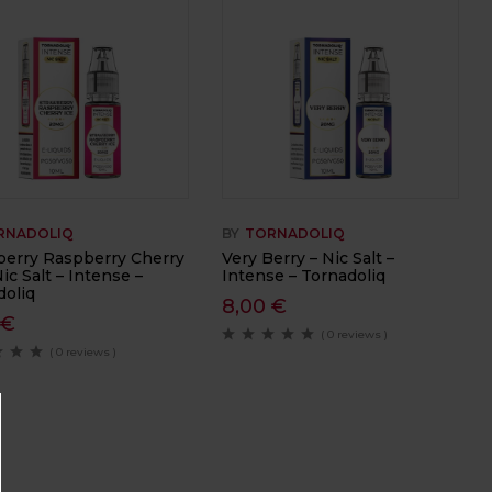
RNADOLIQ
BY
TORNADOLIQ
berry Raspberry Cherry
Very Berry – Nic Salt –
Nic Salt – Intense –
Intense – Tornadoliq
doliq
8,00
€
0
€
( 0 reviews )
( 0 reviews )