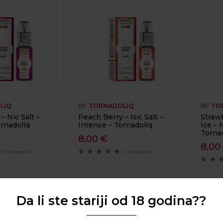
LIQ
BY
TORNADOLIQ
BY
TO
– Nic Salt –
Peach Berry – Nic Salt –
Straw
rnadoliq
Intense – Tornadoliq
Ice – 
Torna
8,00
€
8,0
( 0 reviews )
( 0 reviews )
Da li ste stariji od 18 godina??