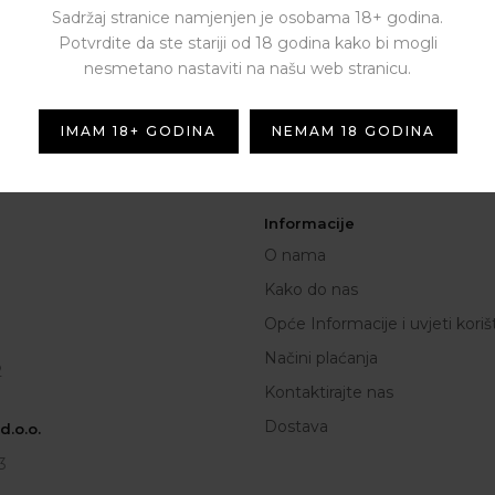
Sadržaj stranice namjenjen je osobama 18+ godina.
Potvrdite da ste stariji od 18 godina kako bi mogli
NEWSLETTER
nesmetano nastaviti na našu web stranicu.
[contact-form-7 id="1287" titl
novim ponudama i kuponima
IMAM 18+ GODINA
NEMAM 18 GODINA
Informacije
O nama
Kako do nas
Opće Informacije i uvjeti koriš
Načini plaćanja
2
Kontaktirajte nas
Dostava
.o.o.
3