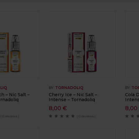
LIQ
BY
TORNADOLIQ
BY
TO
h – Nic Salt –
Cherry Ice – Nic Salt –
Cola D
rnadoliq
Intense – Tornadoliq
Intens
8,00
€
8,0
( 0 reviews )
( 0 reviews )