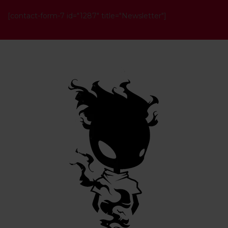
[contact-form-7 id="1287" title="Newsletter"]