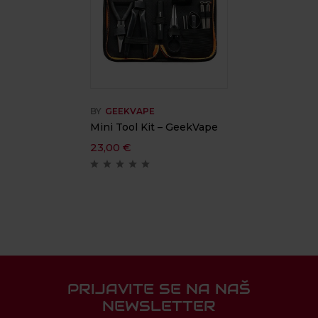
BY
GEEKVAPE
Mini Tool Kit – GeekVape
23,00
€
PRIJAVITE SE NA NAŠ
NEWSLETTER