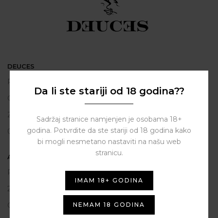
DEUCES
Polačišće 2
Da li ste stariji od 18 godina??
City Gallery
Zadar
Sadržaj stranice namjenjen je osobama 18+
godina. Potvrdite da ste stariji od 18 godina kako
098 163 2222
bi mogli nesmetano nastaviti na našu web
stranicu.
ASSIST HUB d.o.o.
Put vrljuge 13
IMAM 18+ GODINA
23206 Sukošan
NEMAM 18 GODINA
OIB: 80250945864