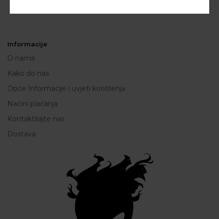
Informacije
O nama
Kako do nas
Opće Informacije i uvjeti korištenja
Načini plaćanja
Kontaktirajte nas
Dostava