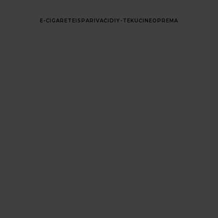
E-CIGARETE
ISPARIVAČI
DIY-TEKUĆINE
OPREMA