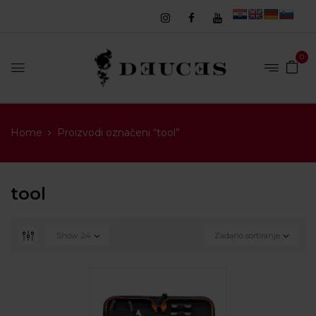
0
Home
Proizvodi označeni “tool”
tool
Show
24
Zadano sortiranje