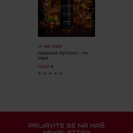
BY
MR. VAPE
Hedonist 10/100ml – Mr.
Vape
14,00
€
PRIJAVITE SE NA NAŠ
NEWSLETTER