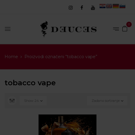
0
Home
Proizvodi označeni “tobacco vape”
tobacco vape
Show
24
Zadano sortiranje