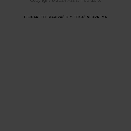
Copyright © 2024 Assist Hub d.o.o.
E-CIGARETE
ISPARIVAČI
DIY-TEKUĆINE
OPREMA