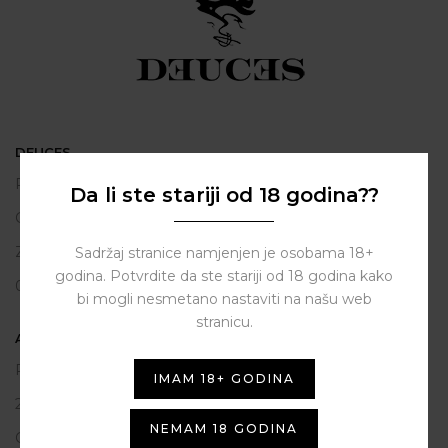
DEUCES
Polačišće 2
Da li ste stariji od 18 godina??
City Gallery
Zadar
Sadržaj stranice namjenjen je osobama 18+
godina. Potvrdite da ste stariji od 18 godina kako
098 163 2222
bi mogli nesmetano nastaviti na našu web
stranicu.
ASSIST HUB d.o.o.
Put vrljuge 13
IMAM 18+ GODINA
23206 Sukošan
NEMAM 18 GODINA
OIB: 80250945864