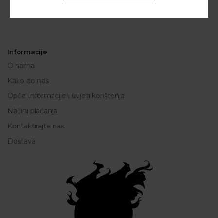
Informacije
O nama
Kako do nas
Opće Informacije i uvjeti korištenja
Načini plaćanja
Kontaktirajte nas
Dostava