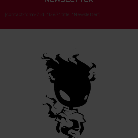
[contact-form-7 id="1287" title="Newsletter"]