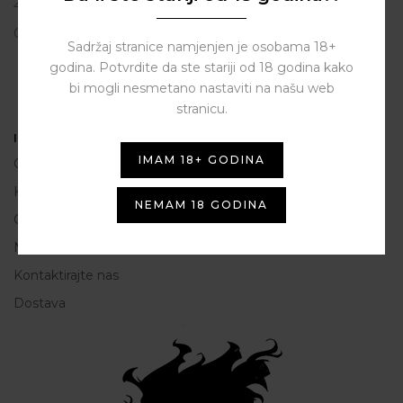
23206 Sukošan
OIB: 80250945864
Sadržaj stranice namjenjen je osobama 18+
godina. Potvrdite da ste stariji od 18 godina kako
bi mogli nesmetano nastaviti na našu web
stranicu.
Informacije
IMAM 18+ GODINA
O nama
Kako do nas
NEMAM 18 GODINA
Opće Informacije i uvjeti korištenja
Načini plaćanja
Kontaktirajte nas
Dostava