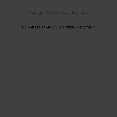
Copyright © 2024 Assist Hub d.o.o.
E-CIGARETE
ISPARIVAČI
DIY-TEKUĆINE
OPREMA