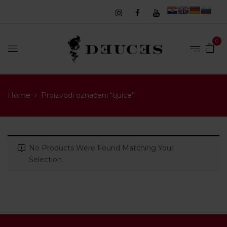
0
Home
Proizvodi označeni “tjuice”
No Products Were Found Matching Your
Selection.