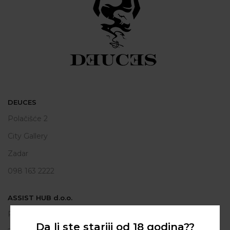
DEUCES
Polačišće 2
City Gallery
Zadar
098 163 2222
ASSIST HUB d.o.o.
Put vrljuge 13
Da li ste stariji od 18 godina??