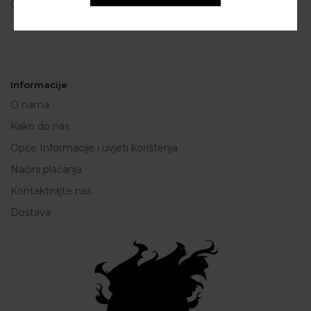
OIB: 80250945864
Informacije
O nama
Kako do nas
Opće Informacije i uvjeti korištenja
Načini plaćanja
Kontaktirajte nas
Dostava