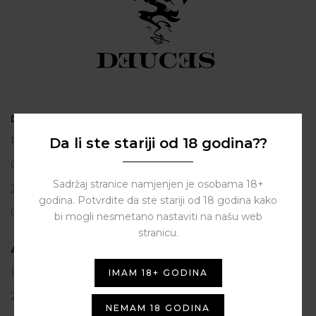
DEUCES
Da li ste stariji od 18 godina??
Polačišće 2
City Gallery
Sadržaj stranice namjenjen je osobama 18+
Zadar
godina. Potvrdite da ste stariji od 18 godina kako
098 163 2222
bi mogli nesmetano nastaviti na našu web
stranicu.
ASSIST HUB d.o.o.
Put vrljuge 13
IMAM 18+ GODINA
23206 Sukošan
NEMAM 18 GODINA