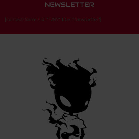
NEWSLETTER
[contact-form-7 id="1287" title="Newsletter"]