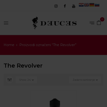
0
Home
Proizvodi označeni “The Revolver”
The Revolver
Show
24
Zadano sortiranje