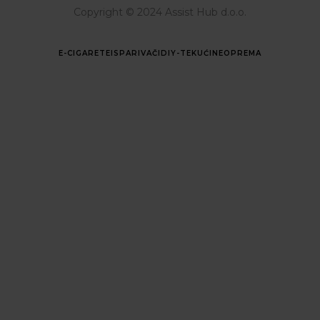
Copyright © 2024 Assist Hub d.o.o.
E-CIGARETE
ISPARIVAČI
DIY-TEKUĆINE
OPREMA