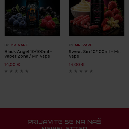
BY
MR. VAPE
BY
MR. VAPE
Black Angel 10/100ml –
Sweet Sin 10/100ml – Mr.
Vaper Zona / Mr. Vape
Vape
14,00
€
14,00
€
PRIJAVITE SE NA NAŠ
NEWSLETTER