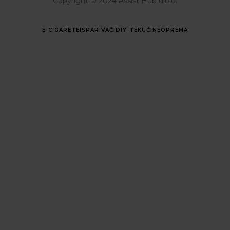
Copyright © 2024 Assist Hub d.o.o.
E-CIGARETE
ISPARIVAČI
DIY-TEKUĆINE
OPREMA