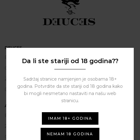
DEUCES
Polačišće 2
Da li ste stariji od 18 godina??
City Gallery
Zadar
Sadržaj stranice namjenjen je osobama 18+
godina. Potvrdite da ste stariji od 18 godina kako
098 163 2222
bi mogli nesmetano nastaviti na našu web
stranicu.
ASSIST HUB d.o.o.
Put vrljuge 13
IMAM 18+ GODINA
23206 Sukošan
NEMAM 18 GODINA
OIB: 80250945864