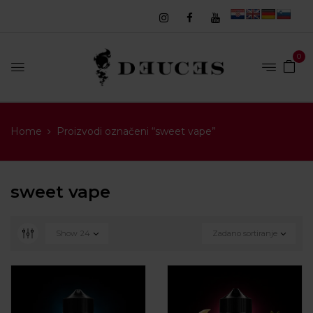
0
Home
Proizvodi označeni “sweet vape”
sweet vape
Show
24
Zadano sortiranje