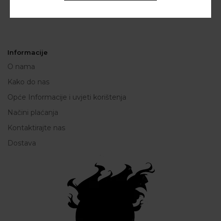
Informacije
O nama
Kako do nas
Opće Informacije i uvjeti korištenja
Načini plaćanja
Kontaktirajte nas
Dostava