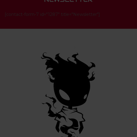
[contact-form-7 id="1287" title="Newsletter"]