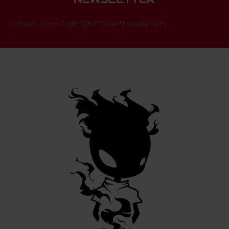
[contact-form-7 id="1287" title="Newsletter"]