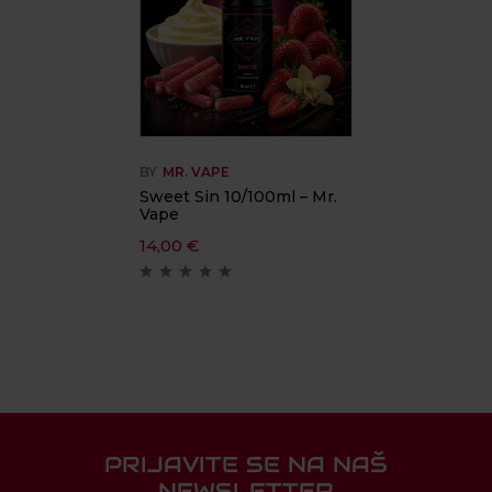
BY
MR. VAPE
Sweet Sin 10/100ml – Mr.
Vape
14,00
€
PRIJAVITE SE NA NAŠ
NEWSLETTER