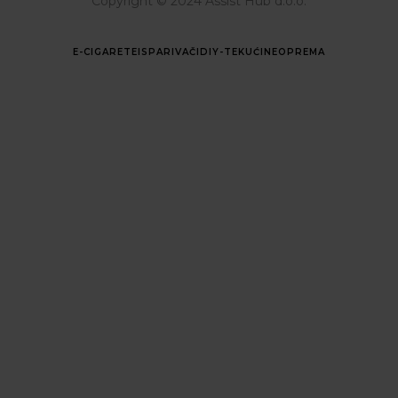
Copyright © 2024 Assist Hub d.o.o.
E-CIGARETE
ISPARIVAČI
DIY-TEKUĆINE
OPREMA