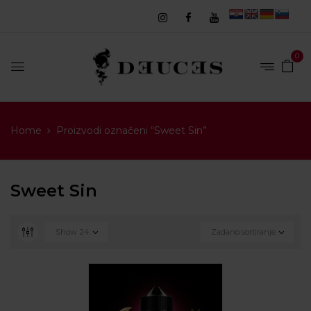
0
Home
Proizvodi označeni “Sweet Sin”
Sweet Sin
Show
24
Zadano sortiranje