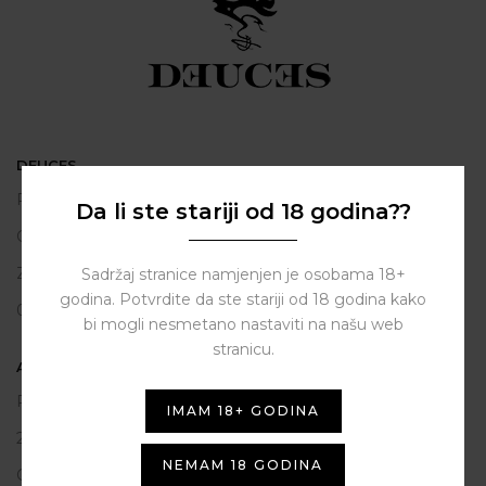
DEUCES
Polačišće 2
Da li ste stariji od 18 godina??
City Gallery
Zadar
Sadržaj stranice namjenjen je osobama 18+
godina. Potvrdite da ste stariji od 18 godina kako
098 163 2222
bi mogli nesmetano nastaviti na našu web
stranicu.
ASSIST HUB d.o.o.
Put vrljuge 13
IMAM 18+ GODINA
23206 Sukošan
NEMAM 18 GODINA
OIB: 80250945864