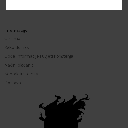
Informacije
O nama
Kako do nas
Opće Informacije i uvjeti korištenja
Načini plaćanja
Kontaktirajte nas
Dostava