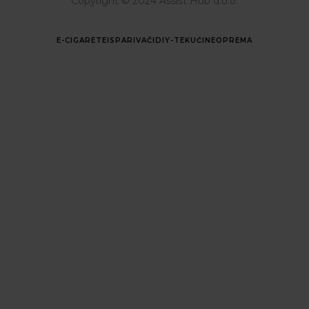
Copyright © 2024 Assist Hub d.o.o.
E-CIGARETE
ISPARIVAČI
DIY-TEKUĆINE
OPREMA