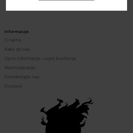
Informacije
O nama
Kako do nas
Opće Informacije i uvjeti korištenja
Načini plaćanja
Kontaktirajte nas
Dostava