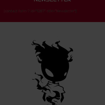
[contact-form-7 id="1287" title="Newsletter"]