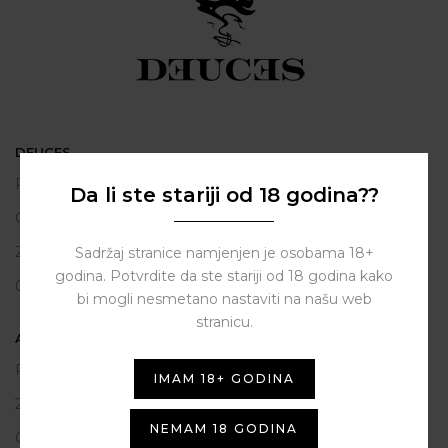
DEUCES
Polačišće 2
Da li ste stariji od 18 godina??
City Gallery
Zadar
Sadržaj stranice namjenjen je osobama 18+
godina. Potvrdite da ste stariji od 18 godina kako
098 163 2222
bi mogli nesmetano nastaviti na našu web
stranicu.
ASSIST HUB d.o.o.
Put vrljuge 13
IMAM 18+ GODINA
23206 Sukošan
NEMAM 18 GODINA
OIB: 80250945864