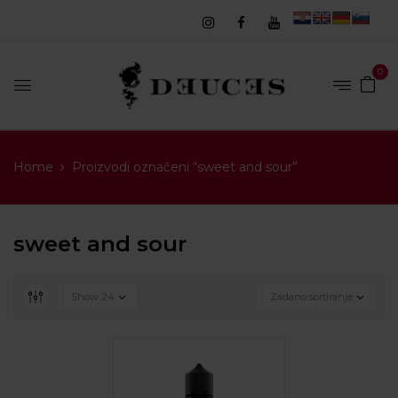
0
Home
Proizvodi označeni “sweet and sour”
sweet and sour
Show
24
Zadano sortiranje