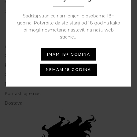
23206 Sukošan
OIB: 80250945864
Sadržaj stranice namjenjen je osobama 18+
godina. Potvrdite da ste stariji od 18 godina kako
bi mogli nesmetano nastaviti na našu web
stranicu.
Informacije
IMAM 18+ GODINA
O nama
Kako do nas
NEMAM 18 GODINA
Opće Informacije i uvjeti korištenja
Načini plaćanja
Kontaktirajte nas
Dostava