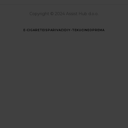
Copyright © 2024 Assist Hub d.o.o.
E-CIGARETE
ISPARIVAČI
DIY-TEKUĆINE
OPREMA