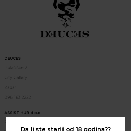
DEUCES
Polačišće 2
City Gallery
Zadar
098 163 2222
ASSIST HUB d.o.o.
Put vrljuge 13
Da li ste stariji od 18 godina??