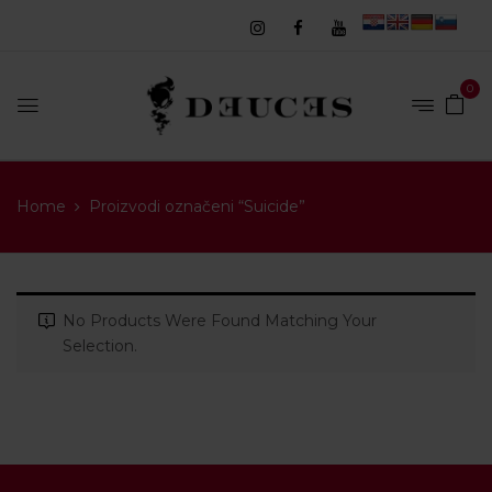
0
Home
Proizvodi označeni “Suicide”
No Products Were Found Matching Your
Selection.