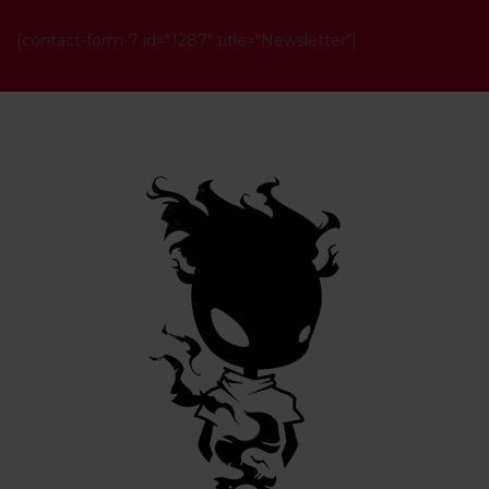
[contact-form-7 id="1287" title="Newsletter"]