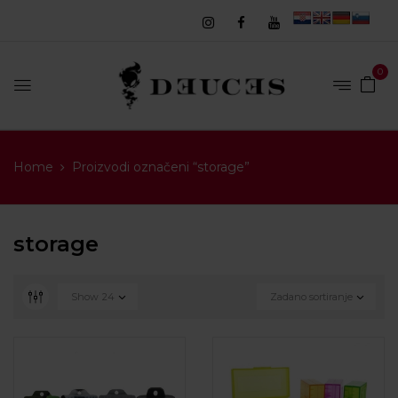
0
Home
Proizvodi označeni “storage”
storage
Show
24
Zadano sortiranje