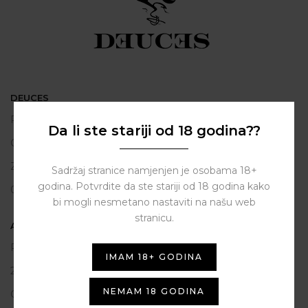
DEUCES
Polačišće 2
Da li ste stariji od 18 godina??
City Gallery
Zadar
Sadržaj stranice namjenjen je osobama 18+
godina. Potvrdite da ste stariji od 18 godina kako
098 163 2222
bi mogli nesmetano nastaviti na našu web
stranicu.
ASSIST HUB d.o.o.
Put vrljuge 13
IMAM 18+ GODINA
23206 Sukošan
NEMAM 18 GODINA
OIB: 80250945864