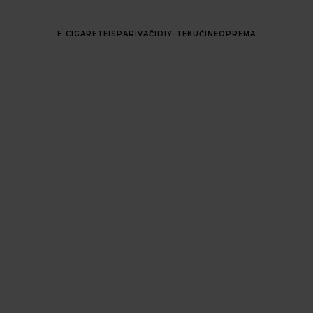
E-CIGARETE
ISPARIVAČI
DIY-TEKUĆINE
OPREMA