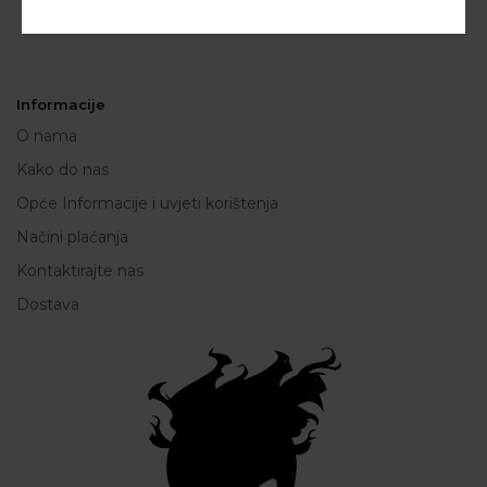
Informacije
O nama
Kako do nas
Opće Informacije i uvjeti korištenja
Načini plaćanja
Kontaktirajte nas
Dostava