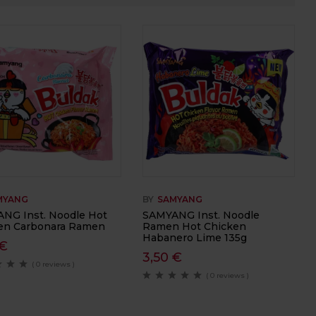
MYANG
BY
SAMYANG
NG Inst. Noodle Hot
SAMYANG Inst. Noodle
en Carbonara Ramen
Ramen Hot Chicken
Habanero Lime 135g
€
3,50
€
( 0 reviews )
( 0 reviews )