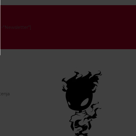
e="Newsletter"]
tenja