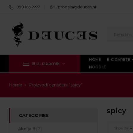
098 163 2222
prodaja@deuces.hr
HOME
E-CIGARETE
Brzi izbornik
NOODLE
Home
Proizvodi označeni “spicy”
spicy
CATEGORIES
Akcija!!!
(2)
Show
24