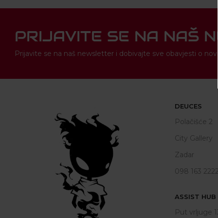
PRIJAVITE SE NA NAŠ 
Prijavite se na naš newsletter i dobivajte sve obavjesti o 
DEUCES
Polačišće 2
City Gallery
Zadar
098 163 222
ASSIST HUB d
Put vrljuge 1