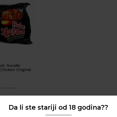
st. Noodle
hicken Original
( 0 reviews )
Da li ste stariji od 18 godina??