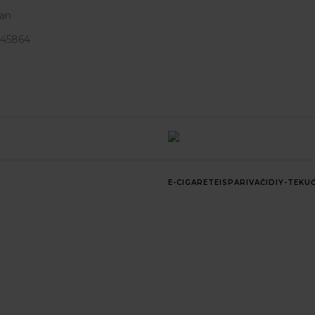
an
945864
E-CIGARETE
ISPARIVAČI
DIY-TEKUĆ