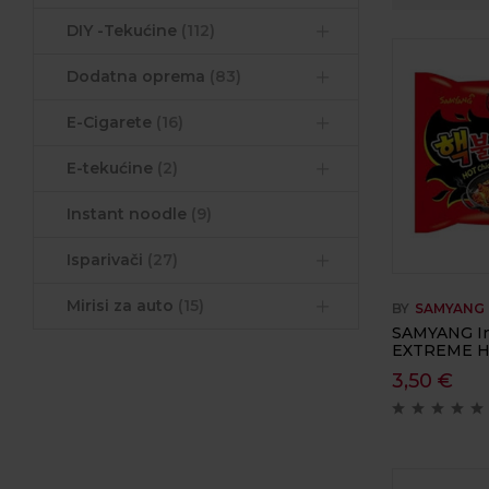
DIY -Tekućine
(112)
Dodatna oprema
(83)
E-Cigarete
(16)
E-tekućine
(2)
Instant noodle
(9)
Isparivači
(27)
Mirisi za auto
(15)
BY
SAMYANG
SAMYANG In
EXTREME Ho
3,50
€