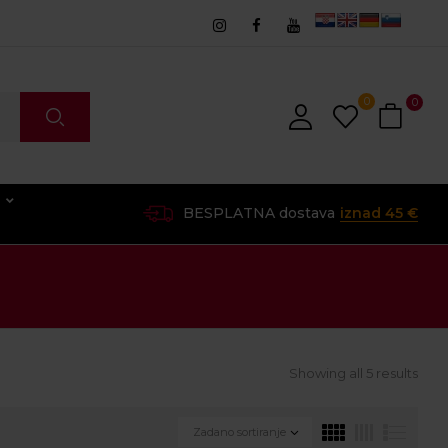
0
0
O
BESPLATNA dostava
iznad 45 €
Showing all 5 results
Zadano sortiranje