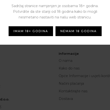
Sadržaj stranice namjenjen je osobama 18+ godina.
Potvrdite da ste stariji od 18 godina kako bi mogli
NEWSLETTER
nesmetano nastaviti na našu web stranicu.
[contact-form-7 id="1287" titl
novim ponudama i kuponima
IMAM 18+ GODINA
NEMAM 18 GODINA
Informacije
O nama
Kako do nas
Opće Informacije i uvjeti koriš
Načini plaćanja
2
Kontaktirajte nas
Dostava
.o.o.
3