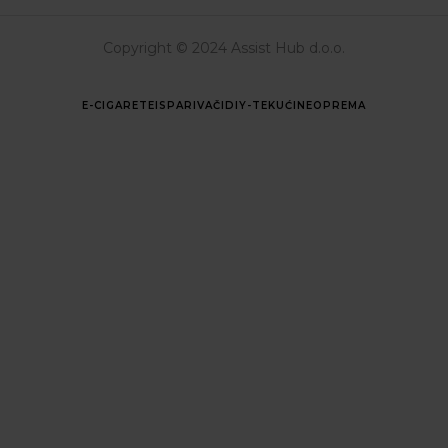
Copyright © 2024 Assist Hub d.o.o.
E-CIGARETE
ISPARIVAČI
DIY-TEKUĆINE
OPREMA