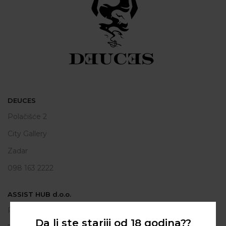
DEUCES
Polačišće 2
City Gallery
Zadar
098 163 2222
ASSIST HUB d.o.o.
Put vrljuge 13
Da li ste stariji od 18 godina??