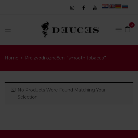
0
Home
Proizvodi označeni “smooth tobacco”
No Products Were Found Matching Your
Selection.