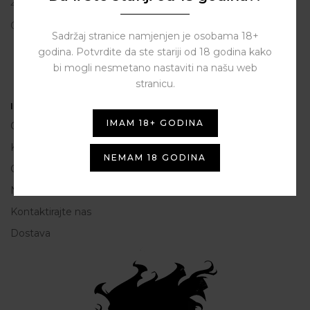
23206 Sukošan
OIB: 80250945864
Sadržaj stranice namjenjen je osobama 18+
godina. Potvrdite da ste stariji od 18 godina kako
bi mogli nesmetano nastaviti na našu web
stranicu.
Informacije
IMAM 18+ GODINA
O nama
Kako do nas
NEMAM 18 GODINA
Opće Informacije i uvjeti korištenja
Načini plaćanja
Kontaktirajte nas
Dostava