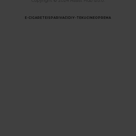
Copyright © 2024 Assist Hub d.o.o.
E-CIGARETE
ISPARIVAČI
DIY-TEKUĆINE
OPREMA