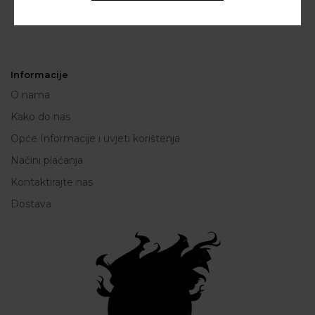
Informacije
O nama
Kako do nas
Opće Informacije i uvjeti korištenja
Načini plaćanja
Kontaktirajte nas
Dostava