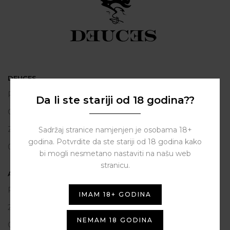
DEUCES
Polačišće 2
Da li ste stariji od 18 godina??
City Gallery
Zadar
Sadržaj stranice namjenjen je osobama 18+
godina. Potvrdite da ste stariji od 18 godina kako
098 163 2222
bi mogli nesmetano nastaviti na našu web
stranicu.
ASSIST HUB d.o.o.
Put vrljuge 13
IMAM 18+ GODINA
23206 Sukošan
NEMAM 18 GODINA
OIB: 80250945864