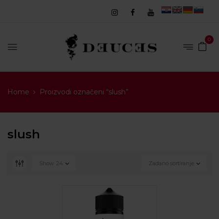
0
Home
Proizvodi označeni “slush”
slush
Show
24
Zadano sortiranje