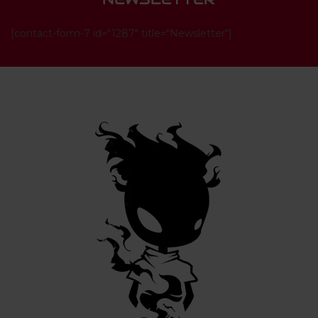
[contact-form-7 id="1287" title="Newsletter"]