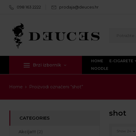
098 163 2222
prodaja@deuces.hr
HOME
E-CIGARETE
Brzi izbornik
NOODLE
Home
Proizvodi označeni “shot”
shot
CATEGORIES
Akcija!!!
(2)
Show
24