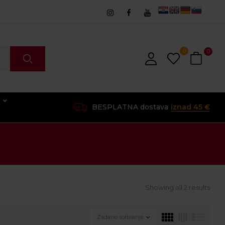
0
0
O
BESPLATNA dostava
iznad 45 €
Showing all 2 results
Zadano sortiranje