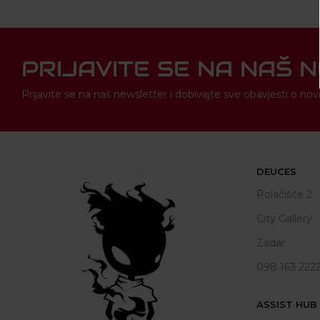
PRIJAVITE SE NA NAŠ 
Prijavite se na naš newsletter i dobivajte sve obavjesti o 
DEUCES
Polačišće 2
City Gallery
Zadar
098 163 222
ASSIST HUB d