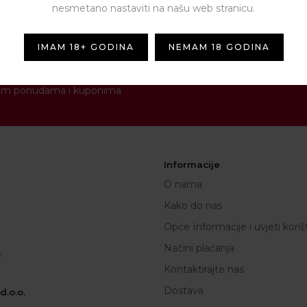
nesmetano nastaviti na našu web stranicu.
IMAM 18+ GODINA
NEMAM 18 GODINA
NEWSLETTER
[contact-form-7 id="1287" titl
novim ponudama i kuponima
Informacije
O nama
Kako do nas
Opće Informacije i uvjeti koriš
Načini plaćanja
2
Kontaktirajte nas
Dostava
.o.o.