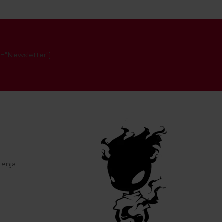
e="Newsletter"]
tenja