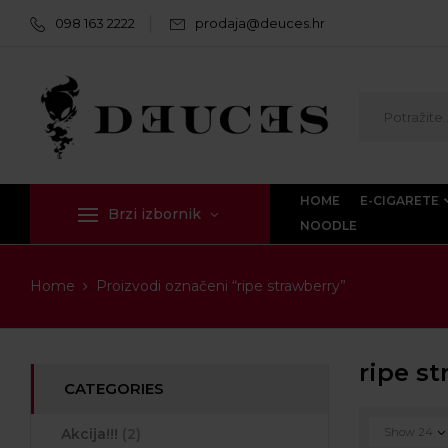
098 163 2222
prodaja@deuces.hr
HOME
E-CIGARETE
Brzi izbornik
NOODLE
Home
Proizvodi označeni “ripe strawberry”
ripe s
CATEGORIES
Akcija!!!
(2)
Show
24