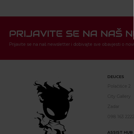
PRIJAVITE SE NA NAŠ 
Prijavite se na naš newsletter i dobivajte sve obavjesti o 
DEUCES
Polačišće 2
City Gallery
Zadar
098 163 222
ASSIST HUB d