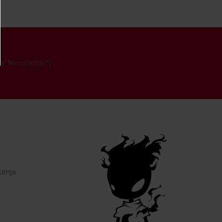
e="Newsletter"]
tenja