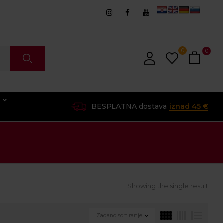
0
0
O
BESPLATNA dostava
iznad 45 €
Showing the single result
Zadano sortiranje