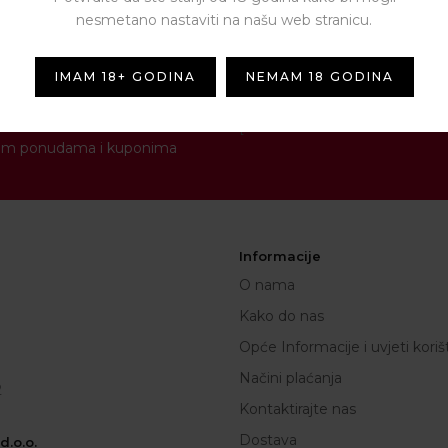
nesmetano nastaviti na našu web stranicu.
IMAM 18+ GODINA
NEMAM 18 GODINA
NEWSLETTER
[contact-form-7 id="1287" titl
novim ponudama i kuponima
Informacije
O nama
Kako do nas
Opće Informacije i uvjeti koriš
Načini plaćanja
2
Kontaktirajte nas
Dostava
.o.o.