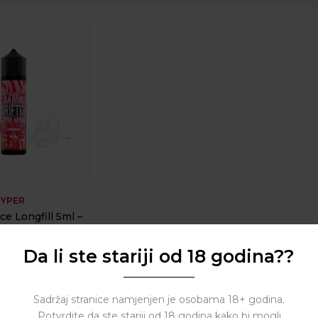
HYPER
ce Longfill 5ml –
er
Da li ste stariji od 18 godina??
( 0 reviews )
Sadržaj stranice namjenjen je osobama 18+ godina.
Potvrdite da ste stariji od 18 godina kako bi mogli