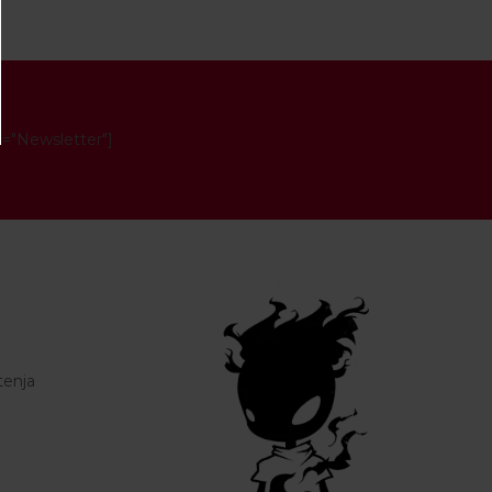
e="Newsletter"]
tenja