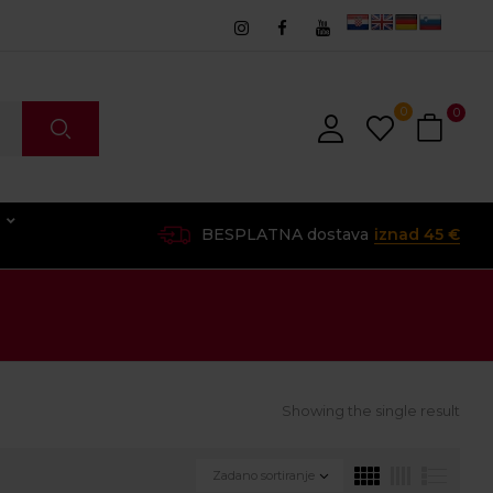
0
0
O
BESPLATNA dostava
iznad 45 €
Showing the single result
Zadano sortiranje