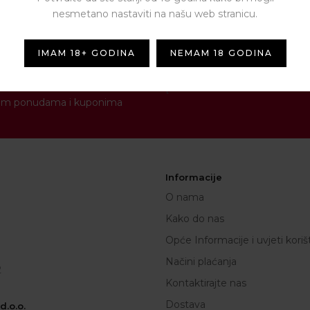
nesmetano nastaviti na našu web stranicu.
IMAM 18+ GODINA
NEMAM 18 GODINA
NEWSLETTER
[contact-form-7 id="1287" titl
novim ponudama i kuponima
Informacije
O nama
Kako do nas
Opće Informacije i uvjeti koriš
Načini plaćanja
2
Kontaktirajte nas
Dostava
.o.o.