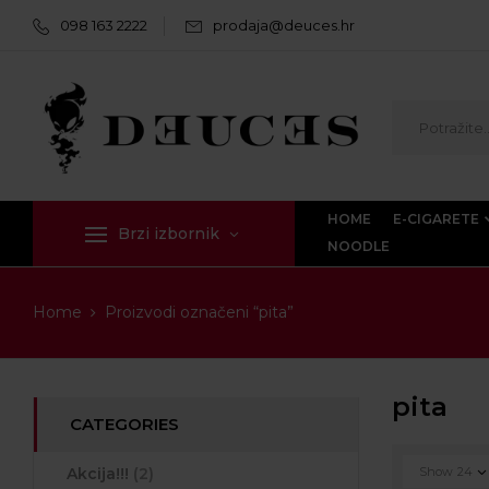
098 163 2222
prodaja@deuces.hr
HOME
E-CIGARETE
Brzi izbornik
NOODLE
Home
Proizvodi označeni “pita”
pita
CATEGORIES
Akcija!!!
(2)
Show
24