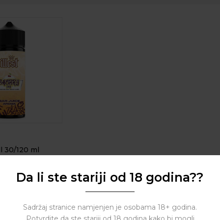
ll 30/120 ml
Da li ste stariji od 18 godina??
( 0 reviews )
Sadržaj stranice namjenjen je osobama 18+ godina.
Potvrdite da ste stariji od 18 godina kako bi mogli