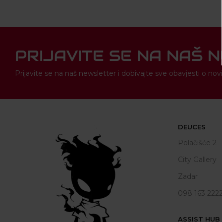
PRIJAVITE SE NA NAŠ 
Prijavite se na naš newsletter i dobivajte sve obavjesti o 
DEUCES
Polačišće 2
City Gallery
Zadar
098 163 222
ASSIST HUB d