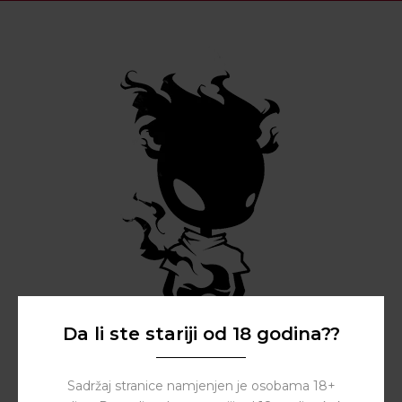
Da li ste stariji od 18 godina??
Sadržaj stranice namjenjen je osobama 18+