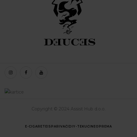
Copyright © 2024 Assist Hub d.o.o.
E-CIGARETE
ISPARIVAČI
DIY-TEKUĆINE
OPREMA