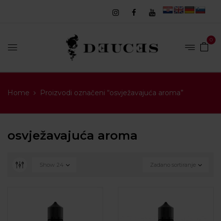
0
Home
Proizvodi označeni “osvježavajuća aroma”
osvježavajuća aroma
Show
24
Zadano sortiranje