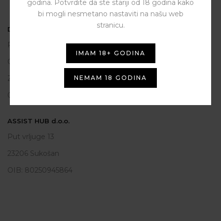
godina. Potvrdite da ste stariji od 18 godina kako
bi mogli nesmetano nastaviti na našu web
stranicu.
DEUCES
Polačišće 2
IMAM 18+ GODINA
City Gallery
NEMAM 18 GODINA
Zadar
098 163 2222
ASSIST HUB d.o.o.
Put vrljuge 13
23206 Sukošan
OIB: 80250945864