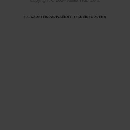
Copyright © 2024 Assist Hub d.o.o.
E-CIGARETE
ISPARIVAČI
DIY-TEKUĆINE
OPREMA