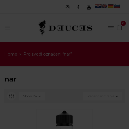
0
Home
Proizvodi označeni “nar”
nar
Show
24
Zadano sortiranje