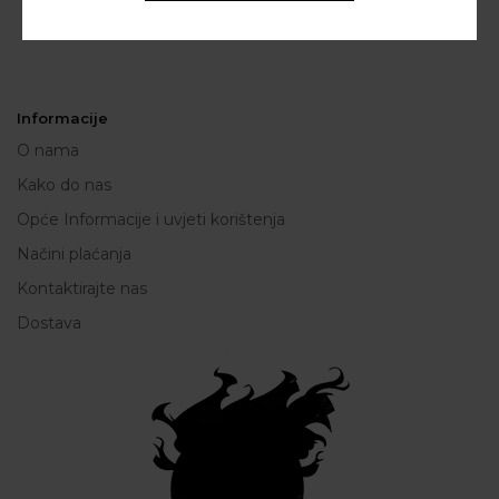
Informacije
O nama
Kako do nas
Opće Informacije i uvjeti korištenja
Načini plaćanja
Kontaktirajte nas
Dostava