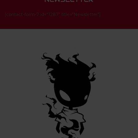
[contact-form-7 id="1287" title="Newsletter"]