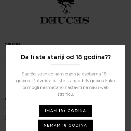
DEUCES
Polačišće 2
Da li ste stariji od 18 godina??
City Gallery
Zadar
Sadržaj stranice namjenjen je osobama 18+
godina. Potvrdite da ste stariji od 18 godina kako
098 163 2222
bi mogli nesmetano nastaviti na našu web
stranicu.
ASSIST HUB d.o.o.
Put vrljuge 13
IMAM 18+ GODINA
23206 Sukošan
NEMAM 18 GODINA
OIB: 80250945864